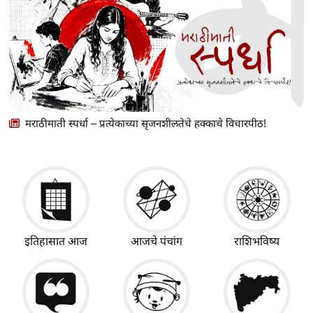
मराठीमाती स्पर्धा – प्रत्येकाच्या सृजनशीलतेचे हक्काचे विचारपीठ!
इतिहासात आज
आजचे पंचांग
राशिभविष्य