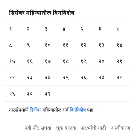
डिसेंबर महिन्यातील दिनविशेष
१
२
३
४
५
६
७
८
९
१०
११
१२
१३
१४
१५
१६
१७
१८
१९
२०
२१
२२
२३
२४
२५
२६
२७
२८
२९
३०
३१
तारखेप्रमाणे
डिसेंबर
महिन्यातील सर्व
दिनविशेष
पहा.
नवी नोंद सुचवा
·
चूक कळवा
·
संदर्भांची यादी
·
अस्वीकरण