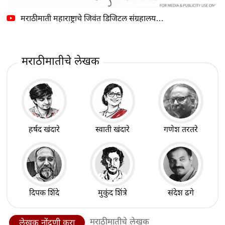
मराठीमाती महाराष्ट्राचे जिवंत डिजिटल संग्रहालय…
मराठीमातीचे लेखक
हर्षद खंदारे
स्वाती खंदारे
गणेश तरतरे
दिपक शिंदे
मुकुंद शिंत्रे
संदेश ढगे
मराठीमातीचे लेखक
लेखक नोंदणी करा