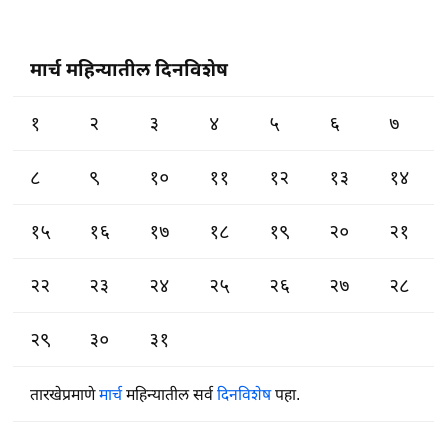
मार्च महिन्यातील दिनविशेष
१
२
३
४
५
६
७
८
९
१०
११
१२
१३
१४
१५
१६
१७
१८
१९
२०
२१
२२
२३
२४
२५
२६
२७
२८
२९
३०
३१
तारखेप्रमाणे
मार्च
महिन्यातील सर्व
दिनविशेष
पहा.