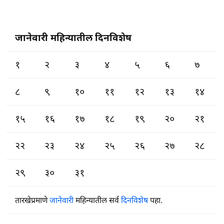
जानेवारी महिन्यातील दिनविशेष
१
२
३
४
५
६
७
८
९
१०
११
१२
१३
१४
१५
१६
१७
१८
१९
२०
२१
२२
२३
२४
२५
२६
२७
२८
२९
३०
३१
तारखेप्रमाणे
जानेवारी
महिन्यातील सर्व
दिनविशेष
पहा.