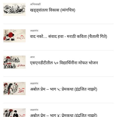
अभिव्यक्ती
खड्ड्यांतला विकास (व्यंगचित्र)
अक्षरमंच
वाद नको… संवाद हवा - मराठी कविता (चैताली गिते)
आज
एसएनडीटीतील ५० विद्यार्थिनींना मोफत भोजन
अक्षरमंच
अबोल प्रेम – भाग ५: प्रेमकथा (इंद्रजित नाझरे)
अक्षरमंच
अबोल प्रेम – भाग ४: प्रेमकथा (इंद्रजित नाझरे)