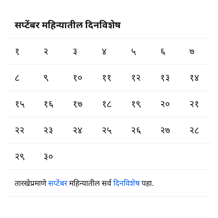
सप्टेंबर महिन्यातील दिनविशेष
१
२
३
४
५
६
७
८
९
१०
११
१२
१३
१४
१५
१६
१७
१८
१९
२०
२१
२२
२३
२४
२५
२६
२७
२८
२९
३०
तारखेप्रमाणे
सप्टेंबर
महिन्यातील सर्व
दिनविशेष
पहा.