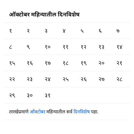
ऑक्टोबर महिन्यातील दिनविशेष
१
२
३
४
५
६
७
८
९
१०
११
१२
१३
१४
१५
१६
१७
१८
१९
२०
२१
२२
२३
२४
२५
२६
२७
२८
२९
३०
३१
तारखेप्रमाणे
ऑक्टोबर
महिन्यातील सर्व
दिनविशेष
पहा.