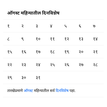
ऑगस्ट महिन्यातील दिनविशेष
१
२
३
४
५
६
७
८
९
१०
११
१२
१३
१४
१५
१६
१७
१८
१९
२०
२१
२२
२३
२४
२५
२६
२७
२८
२९
३०
३१
तारखेप्रमाणे
ऑगस्ट
महिन्यातील सर्व
दिनविशेष
पहा.