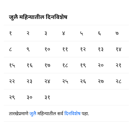
जुलै महिन्यातील दिनविशेष
१
२
३
४
५
६
७
८
९
१०
११
१२
१३
१४
१५
१६
१७
१८
१९
२०
२१
२२
२३
२४
२५
२६
२७
२८
२९
३०
३१
तारखेप्रमाणे
जुलै
महिन्यातील सर्व
दिनविशेष
पहा.