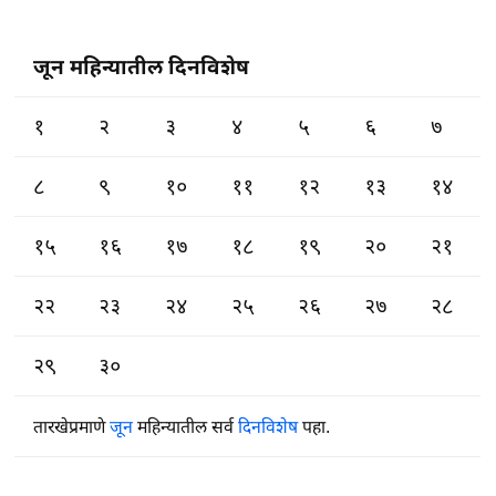
जून महिन्यातील दिनविशेष
१
२
३
४
५
६
७
८
९
१०
११
१२
१३
१४
१५
१६
१७
१८
१९
२०
२१
२२
२३
२४
२५
२६
२७
२८
२९
३०
तारखेप्रमाणे
जून
महिन्यातील सर्व
दिनविशेष
पहा.