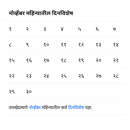
नोव्हेंबर महिन्यातील दिनविशेष
१
२
३
४
५
६
७
८
९
१०
११
१२
१३
१४
१५
१६
१७
१८
१९
२०
२१
२२
२३
२४
२५
२६
२७
२८
२९
३०
तारखेप्रमाणे
नोव्हेंबर
महिन्यातील सर्व
दिनविशेष
पहा.