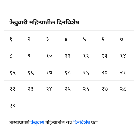
फेब्रुवारी महिन्यातील दिनविशेष
१
२
३
४
५
६
७
८
९
१०
११
१२
१३
१४
१५
१६
१७
१८
१९
२०
२१
२२
२३
२४
२५
२६
२७
२८
२९
तारखेप्रमाणे
फेब्रुवारी
महिन्यातील सर्व
दिनविशेष
पहा.