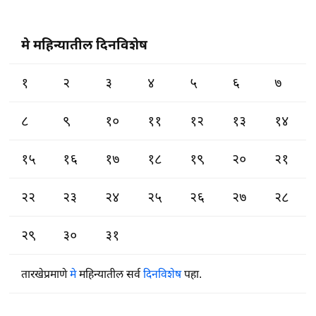
मे महिन्यातील दिनविशेष
१
२
३
४
५
६
७
८
९
१०
११
१२
१३
१४
१५
१६
१७
१८
१९
२०
२१
२२
२३
२४
२५
२६
२७
२८
२९
३०
३१
तारखेप्रमाणे
मे
महिन्यातील सर्व
दिनविशेष
पहा.