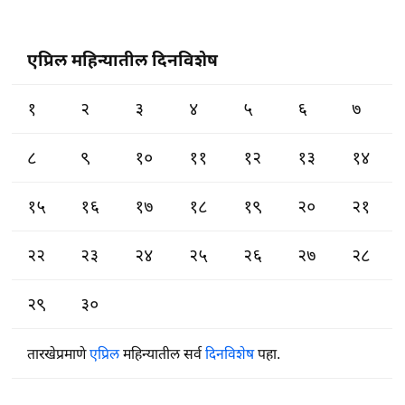
एप्रिल महिन्यातील दिनविशेष
१
२
३
४
५
६
७
८
९
१०
११
१२
१३
१४
१५
१६
१७
१८
१९
२०
२१
२२
२३
२४
२५
२६
२७
२८
२९
३०
तारखेप्रमाणे
एप्रिल
महिन्यातील सर्व
दिनविशेष
पहा.