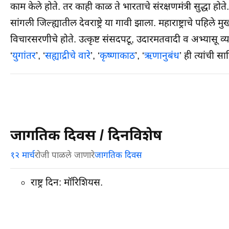
काम केले होते. तर काही काळ ते भारताचे संरक्षणमंत्री सुद्धा ह
सांगली जिल्ह्यातील देवराष्ट्रे या गावी झाला. महाराष्ट्राचे पहिले 
विचारसरणीचे होते. उत्कृष्ट संसदपटू, उदारमतवादी व अभ्यासू व्यक
‘
युगांतर
’, ‘
सह्याद्रीचे वारे
’, ‘
कृष्णाकाठ
’, ‘
ऋणानुबंध
’ ही त्यांची स
जागतिक दिवस / दिनविशेष
१२ मार्च
रोजी पाळले जाणारे
जागतिक दिवस
राष्ट्र दिन: मॉरिशियस.