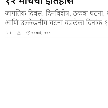
१२ मार्चचा इतिहास
जागतिक दिवस, दिनविशेष, ठळक घटना, वाढ
आणि उल्लेखनीय घटना घडलेला दिनांक १२
1
१२ मार्च, २०१८