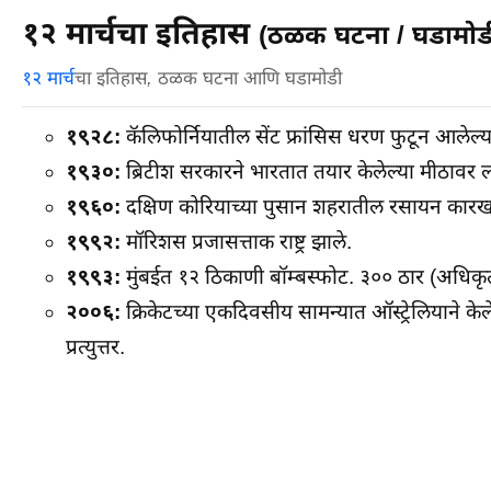
१२ मार्चचा इतिहास
(ठळक घटना / घडामोड
१२ मार्च
चा इतिहास, ठळक घटना आणि घडामोडी
१९२८:
कॅलिफोर्नियातील सेंट फ्रांसिस धरण फुटून आलेल्या
१९३०:
ब्रिटीश सरकारने भारतात तयार केलेल्या मीठावर लादले
१९६०:
दक्षिण कोरियाच्या पुसान शहरातील रसायन कारख
१९९२:
मॉरिशस प्रजासत्ताक राष्ट्र झाले.
१९९३:
मुंबईत १२ ठिकाणी बॉम्बस्फोट. ३०० ठार (अधि
२००६:
क्रिकेटच्या एकदिवसीय सामन्यात ऑस्ट्रेलियाने के
प्रत्युत्तर.