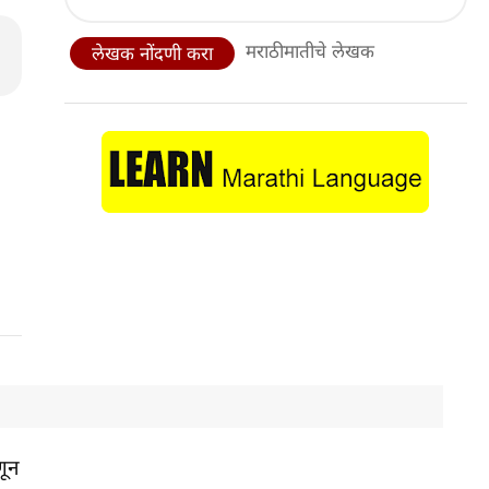
मराठीमातीचे लेखक
लेखक नोंदणी करा
णून