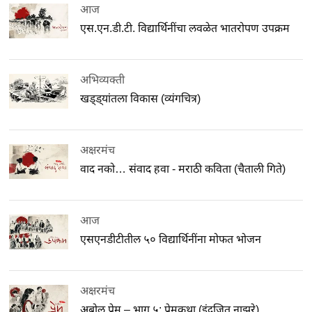
आज
एस.एन.डी.टी. विद्यार्थिनींचा लवळेत भातरोपण उपक्रम
अभिव्यक्ती
खड्ड्यांतला विकास (व्यंगचित्र)
अक्षरमंच
वाद नको… संवाद हवा - मराठी कविता (चैताली गिते)
आज
एसएनडीटीतील ५० विद्यार्थिनींना मोफत भोजन
अक्षरमंच
अबोल प्रेम – भाग ५: प्रेमकथा (इंद्रजित नाझरे)