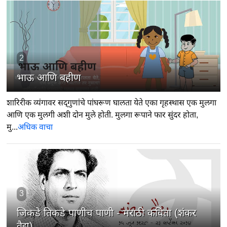
2
भाऊ आणि बहीण
शारिरीक व्यंगावर सद्‍गुणांचे पांघरूण घालता येते एका गृहस्थास एक मुलगा
आणि एक मुलगी अशी दोन मुले होती. मुलगा रूपाने फार सुंदर होता,
मु...
अधिक वाचा
3
जिकडे तिकडे पाणीच पाणी - मराठी कविता (शंकर
वैद्य)