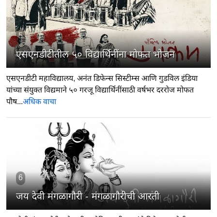
5
एसएनडीटीतील ५० विद्यार्थिनींना मोफत भोजन
एसएनडीटी महाविद्यालय, अनंत डिफेन्स सिस्टीम्स आणि गुडविल इंडिया
यांच्या संयुक्त विद्यमाने ५० गरजू विद्यार्थिनींसाठी वर्षभर दररोज मोफत
पौष...
अधिक वाचा
6
जय देवी मंगळागौरी - मंगळागौरीची आरती