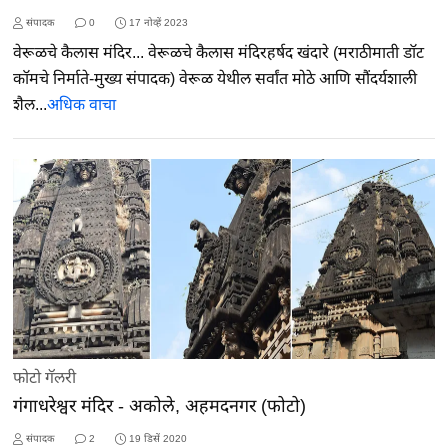
संपादक
0
17 नोव्हें 2023
वेरूळचे कैलास मंदिर... वेरूळचे कैलास मंदिरहर्षद खंदारे (मराठीमाती डॉट
कॉमचे निर्माते-मुख्य संपादक) वेरूळ येथील सर्वांत मोठे आणि सौंदर्यशाली
शैल...
अधिक वाचा
फोटो गॅलरी
गंगाधरेश्वर मंदिर - अकोले, अहमदनगर (फोटो)
संपादक
2
19 डिसें 2020