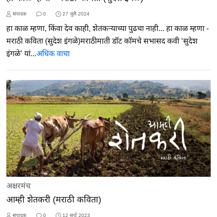
संपादक
0
27 जुलै 2024
हा काळ म्हणा, किंवा देव काही, शेतकऱ्याच्या पुढचा नाही... हा काळ म्हणा -
मराठी कविता (सुदेश इंगळे)मराठीमाती डॉट कॉमचे सभासद कवी ‘सुदेश
इंगळे’ यां...
अधिक वाचा
अक्षरमंच
आम्ही शेतकरी (मराठी कविता)
संपादक
0
12 सप्टें 2023