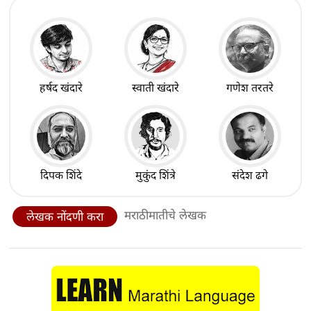
हर्षद खंदारे
स्वाती खंदारे
गणेश तरतरे
दिपक शिंदे
मुकुंद शिंत्रे
संदेश ढगे
मराठीमातीचे लेखक
लेखक नोंदणी करा