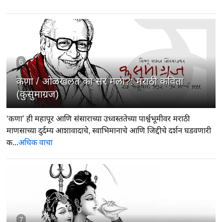
6
कणा / ओळखलत का सर मला?: मराठी कविता
(कुसुमाग्रज)
‘कणा’ ही महापूर आणि संसाराच्या उध्वस्ततेच्या पार्श्वभूमीवर मराठी
माणसाच्या दुर्दम्य आशावादाचे, स्वाभिमानाचे आणि जिद्दीचे दर्शन घडवणारी
क...
अधिक वाचा
7