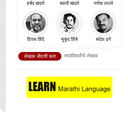
हर्षद खंदारे
स्वाती खंदारे
गणेश तरतरे
दिपक शिंदे
मुकुंद शिंत्रे
संदेश ढगे
मराठीमातीचे लेखक
लेखक नोंदणी करा