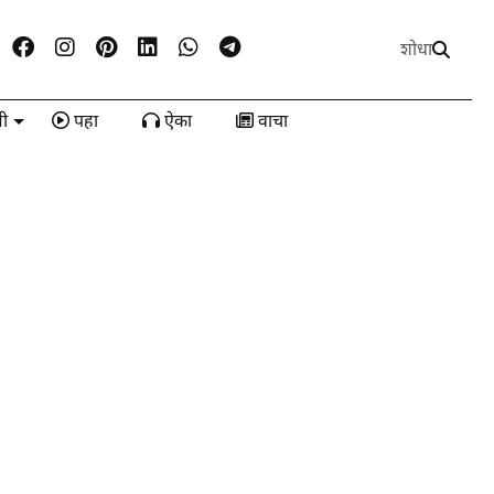
शोधा
ी
पहा
ऐका
वाचा