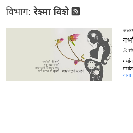
विभाग:
रेश्मा विशे
अक्षर
गर्
सं
गर्भा
गर्भा
वाचा