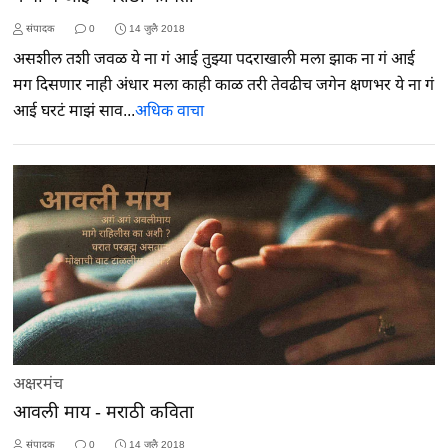
संपादक
0
14 जुलै 2018
असशील तशी जवळ ये ना गं आई तुझ्या पदराखाली मला झाक ना गं आई
मग दिसणार नाही अंधार मला काही काळ तरी तेवढीच जगेन क्षणभर ये ना गं
आई घरटं माझं साव...
अधिक वाचा
अक्षरमंच
आवली माय - मराठी कविता
संपादक
0
14 जुलै 2018