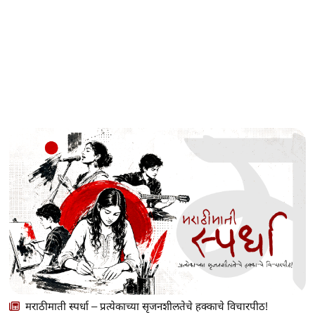
मराठीमाती स्पर्धा – प्रत्येकाच्या सृजनशीलतेचे हक्काचे विचारपीठ!