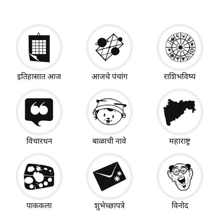
इतिहासात आज
आजचे पंचांग
राशिभविष्य
विचारधन
बाळाची नावे
महाराष्ट्र
पाककला
शुभेच्छापत्रे
विनोद