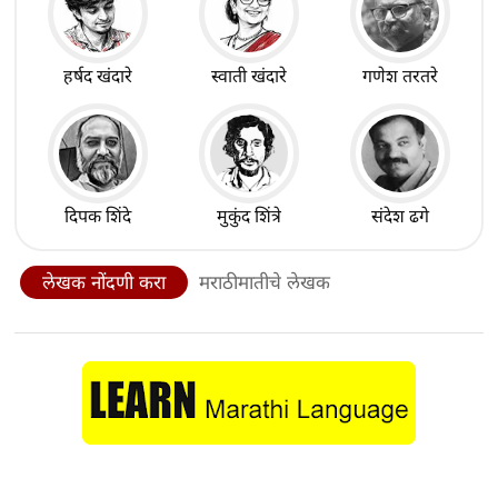
हर्षद खंदारे
स्वाती खंदारे
गणेश तरतरे
दिपक शिंदे
मुकुंद शिंत्रे
संदेश ढगे
लेखक नोंदणी करा
मराठीमातीचे लेखक