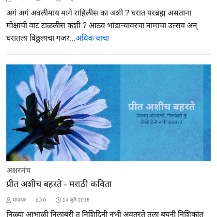
अगं अगं अवलीमाय मागे राहिलीस का अशी ? घरात परब्रह्म असताना
मोक्षाची वाट टाळलीस कशी ? आठव भांडाऱ्यावरचा नामाचा उत्सव अन्‌
घरातला विठ्ठलाचा गजर...
अधिक वाचा
अक्षरमंच
प्रीत अशीच बहरते - मराठी कविता
संपादक
0
14 जुलै 2018
निळ्या आभाळी निलांबरी तू निशिदिनी नभी अवतरते तुला बघूनी निशिकांत