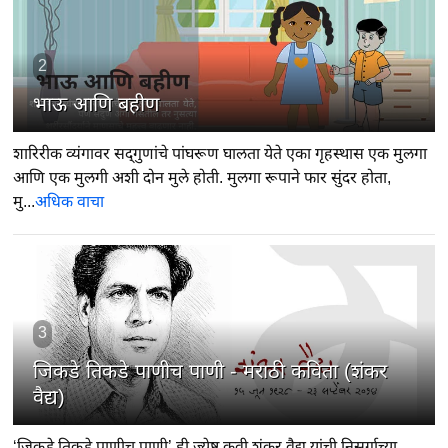
2
भाऊ आणि बहीण
शारिरीक व्यंगावर सद्‍गुणांचे पांघरूण घालता येते एका गृहस्थास एक मुलगा
आणि एक मुलगी अशी दोन मुले होती. मुलगा रूपाने फार सुंदर होता,
मु...
अधिक वाचा
3
जिकडे तिकडे पाणीच पाणी - मराठी कविता (शंकर
वैद्य)
‘जिकडे तिकडे पाणीच पाणी’ ही ज्येष्ठ कवी शंकर वैद्य यांची निसर्गाच्या