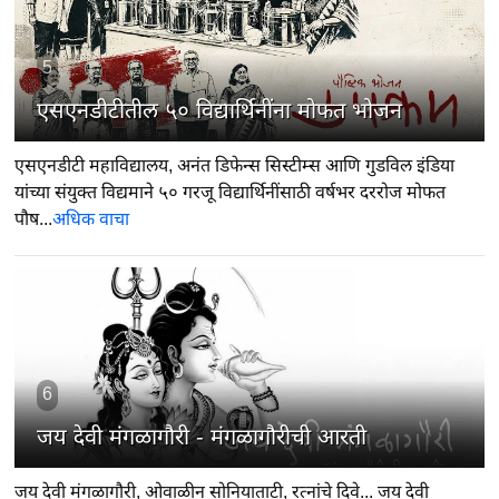
5
एसएनडीटीतील ५० विद्यार्थिनींना मोफत भोजन
एसएनडीटी महाविद्यालय, अनंत डिफेन्स सिस्टीम्स आणि गुडविल इंडिया
यांच्या संयुक्त विद्यमाने ५० गरजू विद्यार्थिनींसाठी वर्षभर दररोज मोफत
पौष...
अधिक वाचा
6
जय देवी मंगळागौरी - मंगळागौरीची आरती
जय देवी मंगळागौरी, ओवाळीन सोनियाताटी, रत्नांचे दिवे... जय देवी