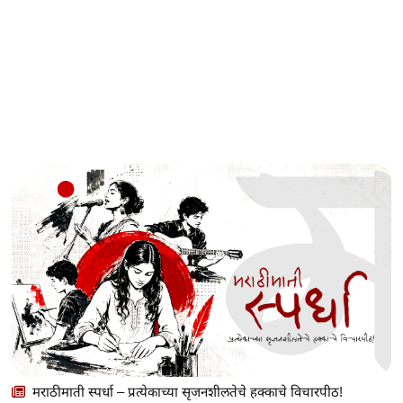
मराठीमाती स्पर्धा – प्रत्येकाच्या सृजनशीलतेचे हक्काचे विचारपीठ!