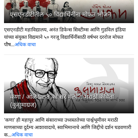
5
एसएनडीटीतील ५० विद्यार्थिनींना मोफत भोजन
एसएनडीटी महाविद्यालय, अनंत डिफेन्स सिस्टीम्स आणि गुडविल इंडिया
यांच्या संयुक्त विद्यमाने ५० गरजू विद्यार्थिनींसाठी वर्षभर दररोज मोफत
पौष...
अधिक वाचा
6
कणा / ओळखलत का सर मला?: मराठी कविता
(कुसुमाग्रज)
‘कणा’ ही महापूर आणि संसाराच्या उध्वस्ततेच्या पार्श्वभूमीवर मराठी
माणसाच्या दुर्दम्य आशावादाचे, स्वाभिमानाचे आणि जिद्दीचे दर्शन घडवणारी
क...
अधिक वाचा