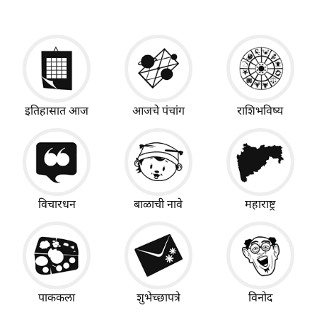
इतिहासात आज
आजचे पंचांग
राशिभविष्य
विचारधन
बाळाची नावे
महाराष्ट्र
पाककला
शुभेच्छापत्रे
विनोद