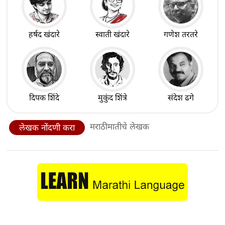
हर्षद खंदारे
स्वाती खंदारे
गणेश तरतरे
दिपक शिंदे
मुकुंद शिंत्रे
संदेश ढगे
मराठीमातीचे लेखक
लेखक नोंदणी करा