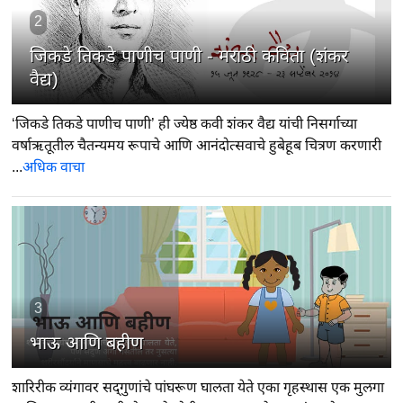
2
जिकडे तिकडे पाणीच पाणी - मराठी कविता (शंकर
वैद्य)
‘जिकडे तिकडे पाणीच पाणी’ ही ज्येष्ठ कवी शंकर वैद्य यांची निसर्गाच्या
वर्षाऋतूतील चैतन्यमय रूपाचे आणि आनंदोत्सवाचे हुबेहूब चित्रण करणारी
...
अधिक वाचा
3
भाऊ आणि बहीण
शारिरीक व्यंगावर सद्‍गुणांचे पांघरूण घालता येते एका गृहस्थास एक मुलगा