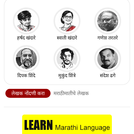
हर्षद खंदारे
स्वाती खंदारे
गणेश तरतरे
दिपक शिंदे
मुकुंद शिंत्रे
संदेश ढगे
लेखक नोंदणी करा
मराठीमातीचे लेखक