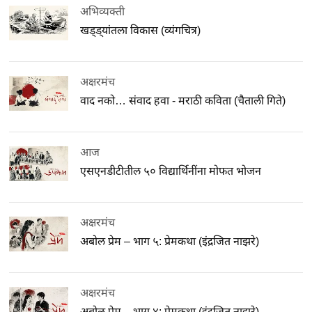
अभिव्यक्ती
खड्ड्यांतला विकास (व्यंगचित्र)
अक्षरमंच
वाद नको… संवाद हवा - मराठी कविता (चैताली गिते)
आज
एसएनडीटीतील ५० विद्यार्थिनींना मोफत भोजन
अक्षरमंच
अबोल प्रेम – भाग ५: प्रेमकथा (इंद्रजित नाझरे)
अक्षरमंच
अबोल प्रेम – भाग ४: प्रेमकथा (इंद्रजित नाझरे)