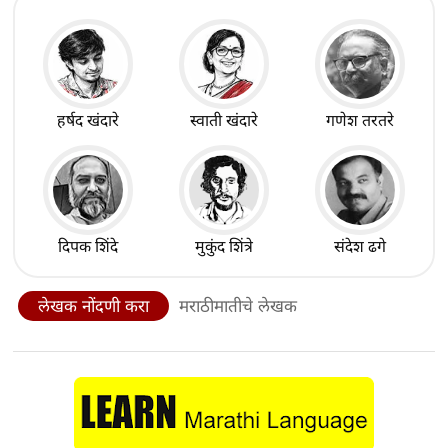
हर्षद खंदारे
स्वाती खंदारे
गणेश तरतरे
दिपक शिंदे
मुकुंद शिंत्रे
संदेश ढगे
लेखक नोंदणी करा
मराठीमातीचे लेखक