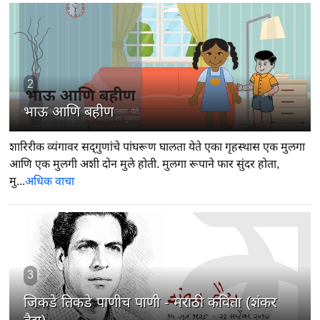
2
भाऊ आणि बहीण
शारिरीक व्यंगावर सद्‍गुणांचे पांघरूण घालता येते एका गृहस्थास एक मुलगा
आणि एक मुलगी अशी दोन मुले होती. मुलगा रूपाने फार सुंदर होता,
मु...
अधिक वाचा
3
जिकडे तिकडे पाणीच पाणी - मराठी कविता (शंकर