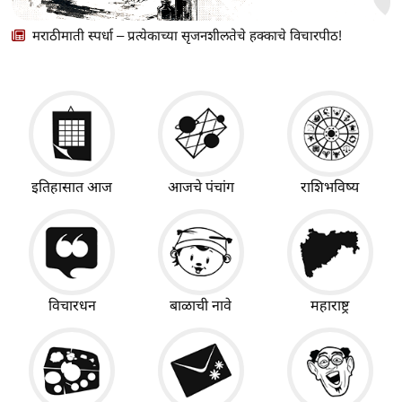
मराठीमाती स्पर्धा – प्रत्येकाच्या सृजनशीलतेचे हक्काचे विचारपीठ!
इतिहासात आज
आजचे पंचांग
राशिभविष्य
विचारधन
बाळाची नावे
महाराष्ट्र