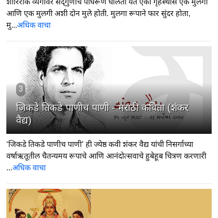
शारिरीक व्यंगावर सद्‍गुणांचे पांघरूण घालता येते एका गृहस्थास एक मुलगा
आणि एक मुलगी अशी दोन मुले होती. मुलगा रूपाने फार सुंदर होता,
मु...
अधिक वाचा
3
जिकडे तिकडे पाणीच पाणी - मराठी कविता (शंकर
वैद्य)
‘जिकडे तिकडे पाणीच पाणी’ ही ज्येष्ठ कवी शंकर वैद्य यांची निसर्गाच्या
वर्षाऋतूतील चैतन्यमय रूपाचे आणि आनंदोत्सवाचे हुबेहूब चित्रण करणारी
...
अधिक वाचा