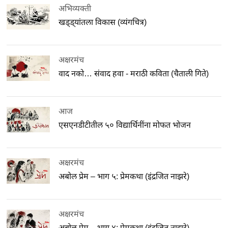
अभिव्यक्ती
खड्ड्यांतला विकास (व्यंगचित्र)
अक्षरमंच
वाद नको… संवाद हवा - मराठी कविता (चैताली गिते)
आज
एसएनडीटीतील ५० विद्यार्थिनींना मोफत भोजन
अक्षरमंच
अबोल प्रेम – भाग ५: प्रेमकथा (इंद्रजित नाझरे)
अक्षरमंच
अबोल प्रेम – भाग ४: प्रेमकथा (इंद्रजित नाझरे)