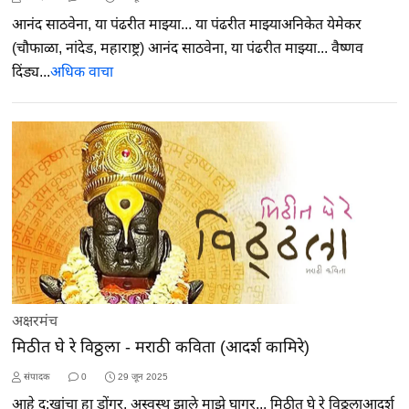
आनंद साठवेना, या पंढरीत माझ्या... या पंढरीत माझ्याअनिकेत येमेकर
(चौफाळा, नांदेड, महाराष्ट्र) आनंद साठवेना, या पंढरीत माझ्या... वैष्णव
दिंड्य...
अधिक वाचा
अक्षरमंच
मिठीत घे रे विठ्ठला - मराठी कविता (आदर्श कामिरे)
संपादक
0
29 जून 2025
आहे दु:खांचा हा डोंगर, अस्वस्थ झाले माझे घागर... मिठीत घे रे विठ्ठलाआदर्श