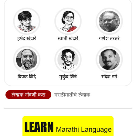
हर्षद खंदारे
स्वाती खंदारे
गणेश तरतरे
दिपक शिंदे
मुकुंद शिंत्रे
संदेश ढगे
लेखक नोंदणी करा
मराठीमातीचे लेखक