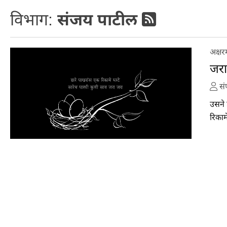
विभाग:
संजय पाटील
अक्षर
जरा
सं
उसने 
रिकाम