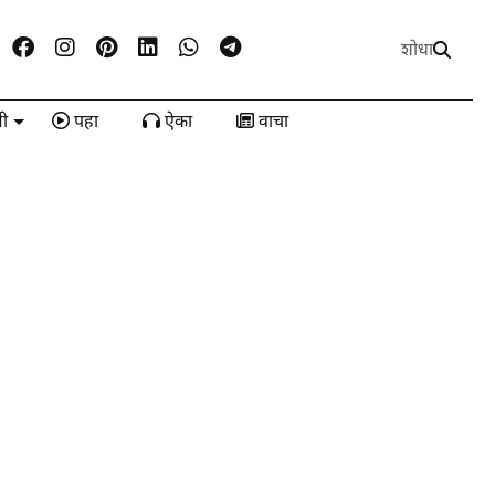
शोधा
ी
पहा
ऐका
वाचा