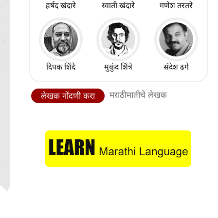
हर्षद खंदारे
स्वाती खंदारे
गणेश तरतरे
दिपक शिंदे
मुकुंद शिंत्रे
संदेश ढगे
मराठीमातीचे लेखक
लेखक नोंदणी करा