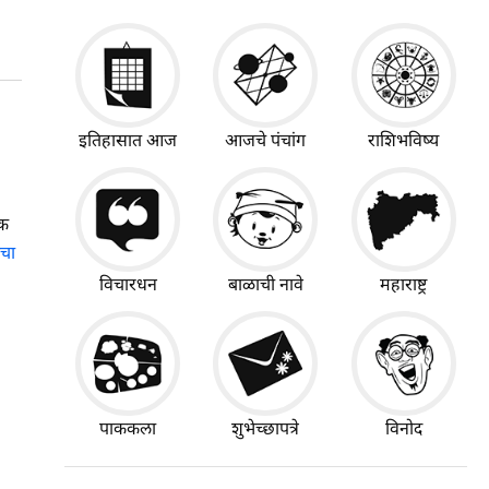
इतिहासात आज
आजचे पंचांग
राशिभविष्य
एक
चा
विचारधन
बाळाची नावे
महाराष्ट्र
पाककला
शुभेच्छापत्रे
विनोद