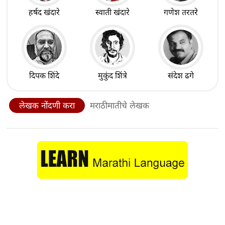
हर्षद खंदारे
स्वाती खंदारे
गणेश तरतरे
दिपक शिंदे
मुकुंद शिंत्रे
संदेश ढगे
लेखक नोंदणी करा
मराठीमातीचे लेखक