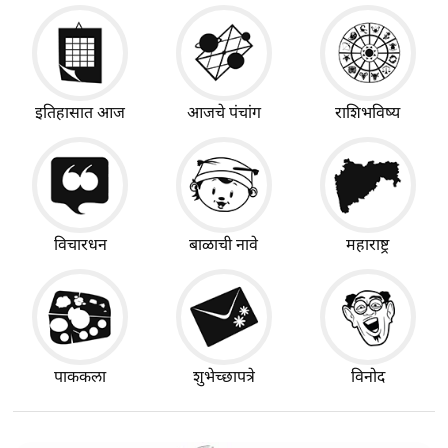
इतिहासात आज
आजचे पंचांग
राशिभविष्य
विचारधन
बाळाची नावे
महाराष्ट्र
पाककला
शुभेच्छापत्रे
विनोद