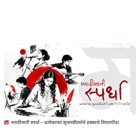
मराठीमाती स्पर्धा – प्रत्येकाच्या सृजनशीलतेचे हक्काचे विचारपीठ!