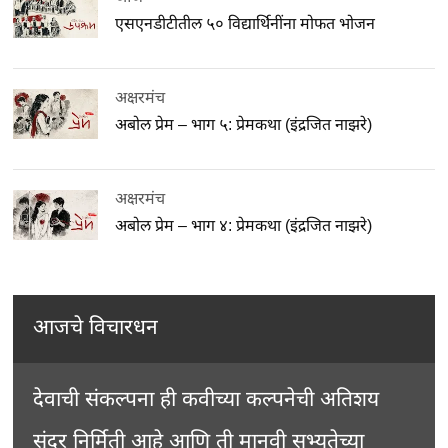
एसएनडीटीतील ५० विद्यार्थिनींना मोफत भोजन
अक्षरमंच
अबोल प्रेम – भाग ५: प्रेमकथा (इंद्रजित नाझरे)
अक्षरमंच
अबोल प्रेम – भाग ४: प्रेमकथा (इंद्रजित नाझरे)
आजचे विचारधन
देवाची संकल्पना ही कवीच्या कल्पनेची अतिशय
सुंदर निर्मिती आहे आणि ती मानवी सभ्यतेच्या