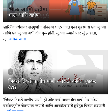
2
भाऊ आणि बहीण
शारिरीक व्यंगावर सद्‍गुणांचे पांघरूण घालता येते एका गृहस्थास एक मुलगा
आणि एक मुलगी अशी दोन मुले होती. मुलगा रूपाने फार सुंदर होता,
मु...
अधिक वाचा
3
जिकडे तिकडे पाणीच पाणी - मराठी कविता (शंकर
वैद्य)
‘जिकडे तिकडे पाणीच पाणी’ ही ज्येष्ठ कवी शंकर वैद्य यांची निसर्गाच्या
वर्षाऋतूतील चैतन्यमय रूपाचे आणि आनंदोत्सवाचे हुबेहूब चित्रण करणारी