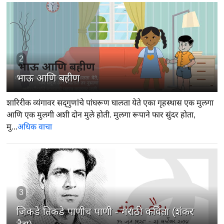
2
भाऊ आणि बहीण
शारिरीक व्यंगावर सद्‍गुणांचे पांघरूण घालता येते एका गृहस्थास एक मुलगा
आणि एक मुलगी अशी दोन मुले होती. मुलगा रूपाने फार सुंदर होता,
मु...
अधिक वाचा
3
जिकडे तिकडे पाणीच पाणी - मराठी कविता (शंकर