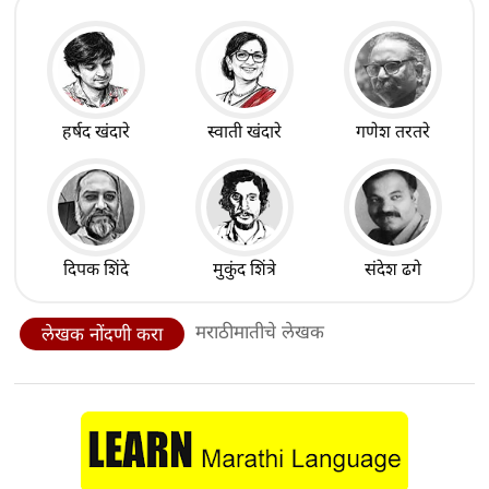
हर्षद खंदारे
स्वाती खंदारे
गणेश तरतरे
दिपक शिंदे
मुकुंद शिंत्रे
संदेश ढगे
मराठीमातीचे लेखक
लेखक नोंदणी करा