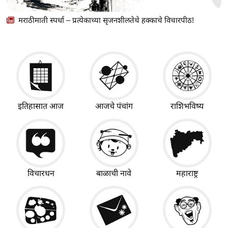
मराठीमाती स्पर्धा – प्रत्येकाच्या सृजनशीलतेचे हक्काचे विचारपीठ!
इतिहासात आज
आजचे पंचांग
राशिभविष्य
विचारधन
बाळाची नावे
महाराष्ट्र