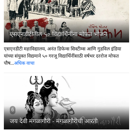
5
एसएनडीटीतील ५० विद्यार्थिनींना मोफत भोजन
एसएनडीटी महाविद्यालय, अनंत डिफेन्स सिस्टीम्स आणि गुडविल इंडिया
यांच्या संयुक्त विद्यमाने ५० गरजू विद्यार्थिनींसाठी वर्षभर दररोज मोफत
पौष...
अधिक वाचा
6
जय देवी मंगळागौरी - मंगळागौरीची आरती