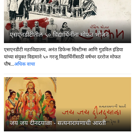
5
एसएनडीटीतील ५० विद्यार्थिनींना मोफत भोजन
एसएनडीटी महाविद्यालय, अनंत डिफेन्स सिस्टीम्स आणि गुडविल इंडिया
यांच्या संयुक्त विद्यमाने ५० गरजू विद्यार्थिनींसाठी वर्षभर दररोज मोफत
पौष...
अधिक वाचा
6
जय जय दीनदयाळा - सत्यनारायणाची आरती