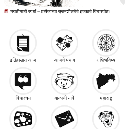
मराठीमाती स्पर्धा – प्रत्येकाच्या सृजनशीलतेचे हक्काचे विचारपीठ!
इतिहासात आज
आजचे पंचांग
राशिभविष्य
विचारधन
बाळाची नावे
महाराष्ट्र