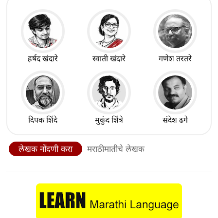
हर्षद खंदारे
स्वाती खंदारे
गणेश तरतरे
दिपक शिंदे
मुकुंद शिंत्रे
संदेश ढगे
लेखक नोंदणी करा
मराठीमातीचे लेखक