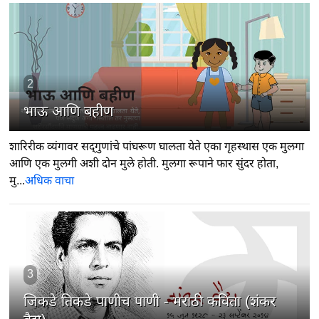
2
भाऊ आणि बहीण
शारिरीक व्यंगावर सद्‍गुणांचे पांघरूण घालता येते एका गृहस्थास एक मुलगा
आणि एक मुलगी अशी दोन मुले होती. मुलगा रूपाने फार सुंदर होता,
मु...
अधिक वाचा
3
जिकडे तिकडे पाणीच पाणी - मराठी कविता (शंकर