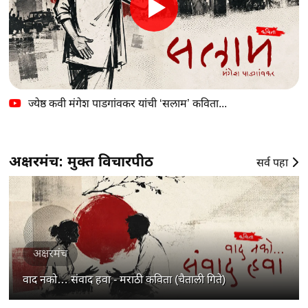
ज्येष्ठ कवी मंगेश पाडगांवकर यांची ‘सलाम’ कविता...
अक्षरमंच: मुक्त विचारपीठ
सर्व पहा
अक्षरमंच
वाद नको… संवाद हवा - मराठी कविता (चैताली गिते)