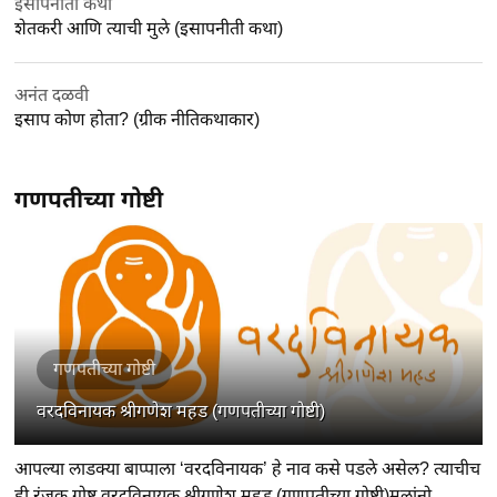
इसापनीती कथा
शेतकरी आणि त्याची मुले (इसापनीती कथा)
अनंत दळवी
इसाप कोण होता? (ग्रीक नीतिकथाकार)
गणपतीच्या गोष्टी
गणपतीच्या गोष्टी
वरदविनायक श्रीगणेश महड (गणपतीच्या गोष्टी)
आपल्या लाडक्या बाप्पाला ‘वरदविनायक’ हे नाव कसे पडले असेल? त्याचीच
ही रंजक गोष्ट वरदविनायक श्रीगणेश महड (गणपतीच्या गोष्टी)मुलांनो,