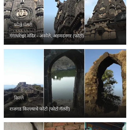
फोटो गॅलरी
गंगाधरेश्वर मंदिर - अकोले, अहमदनगर (फोटो)
किल्ले
राजगड किल्ल्याचे फोटो (फोटो गॅलरी)