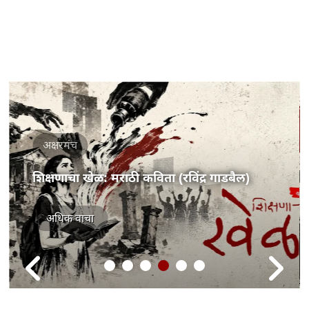
अक्षरमंच
शिक्षणाचा खेळ: मराठी कविता (रविंद्र गाडबैल)
अधिक वाचा