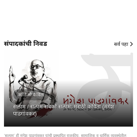
संपादकांची निवड
सर्व पहा
ऑडिओ कविता
सलाम / सलाम सबको सलाम: मराठी कविता (मंगेश
पाडगांवकर)
‘सलाम’ ही मंगेश पाडगांवकर यांची प्रस्थापित राजकीय, सामाजिक व धार्मिक व्यवस्थेतील