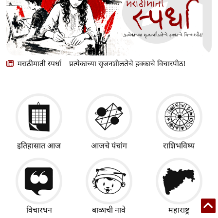
मराठीमाती स्पर्धा – प्रत्येकाच्या सृजनशीलतेचे हक्काचे विचारपीठ!
इतिहासात आज
आजचे पंचांग
राशिभविष्य
विचारधन
बाळाची नावे
महाराष्ट्र