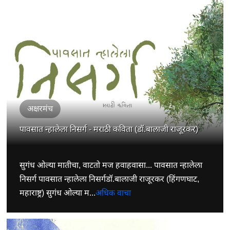
अक्षरमंच
पावसात न्हालेला निसर्ग - मराठी कविता (डॉ.बालाजी राजूरकर)
सुगंध ओल्या मातीचा, वाटतो मज हवाहवासा... पावसात न्हालेला
निसर्ग पावसात न्हालेला निसर्गडॉ.बालाजी राजूरकर (हिंगणघाट,
महाराष्ट्र) सुगंध ओल्या म...
अधिक वाचा