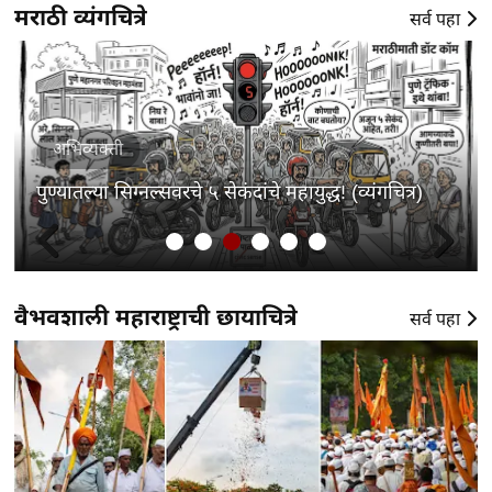
मराठी व्यंगचित्रे
सर्व पहा
अभिव्यक्ती
लोकशाहीचा समतोल (व्यंगचित्र)
वैभवशाली महाराष्ट्राची छायाचित्रे
सर्व पहा