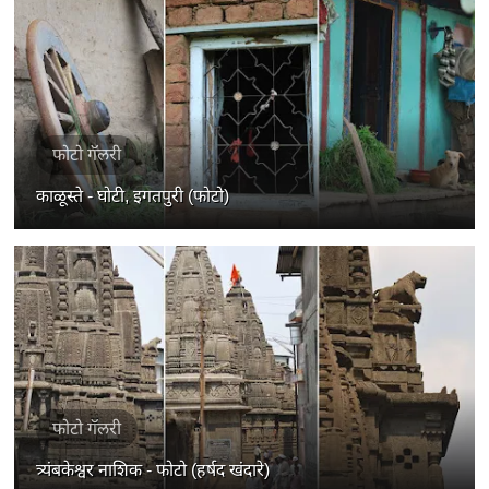
फोटो गॅलरी
काळूस्ते - घोटी, इगतपुरी (फोटो)
फोटो गॅलरी
त्र्यंबकेश्वर नाशिक - फोटो (हर्षद खंदारे)