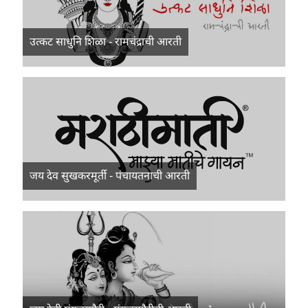
उत्कट साधुनि शिळा - रामचंद्राची आरती
जय देव सुखकरमूर्ती - पंचायतनाची आरती