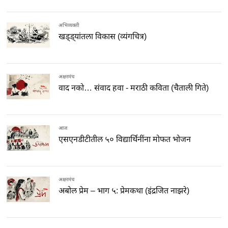
अभिव्यक्ती
खड्ड्यांतला विकास (व्यंगचित्र)
अक्षरमंच
वाद नको… संवाद हवा - मराठी कविता (चैताली गिते)
आज
एसएनडीटीतील ५० विद्यार्थिनींना मोफत भोजन
अक्षरमंच
अबोल प्रेम – भाग ५: प्रेमकथा (इंद्रजित नाझरे)