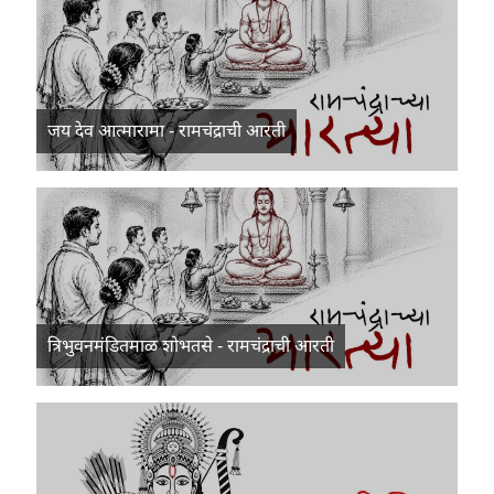
जय देव आत्मारामा - रामचंद्राची आरती
त्रिभुवनमंडितमाळ शोभतसे - रामचंद्राची आरती