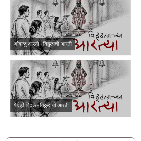
ओवाळू आरती - विठ्ठलाची आरती
येई हो विठ्ठले - विठ्ठलाची आरती