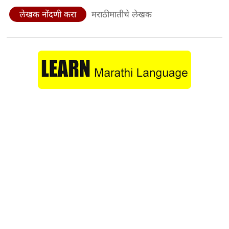
लेखक नोंदणी करा
मराठीमातीचे लेखक