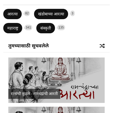
82
3
आरत्या
खंडोबाच्या आरत्या
341
135
महाराष्ट्र
संस्कृती
तुमच्यासाठी सुचवलेले
रत्नांची कुंडले - रामचंद्राची आरती