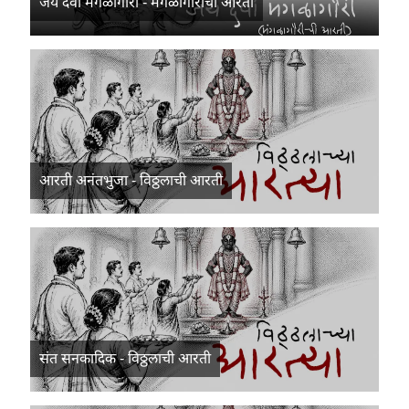
जय देवी मंगळागौरी - मंगळागौरीची आरती
आरती अनंतभुजा - विठ्ठलाची आरती
संत सनकादिक - विठ्ठलाची आरती