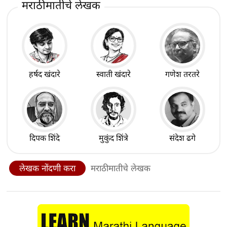
मराठीमातीचे लेखक
हर्षद खंदारे
स्वाती खंदारे
गणेश तरतरे
दिपक शिंदे
मुकुंद शिंत्रे
संदेश ढगे
लेखक नोंदणी करा
मराठीमातीचे लेखक