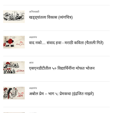
अभिव्यक्ती
खड्ड्यांतला विकास (व्यंगचित्र)
अक्षरमंच
वाद नको… संवाद हवा - मराठी कविता (चैताली गिते)
आज
एसएनडीटीतील ५० विद्यार्थिनींना मोफत भोजन
अक्षरमंच
अबोल प्रेम – भाग ५: प्रेमकथा (इंद्रजित नाझरे)