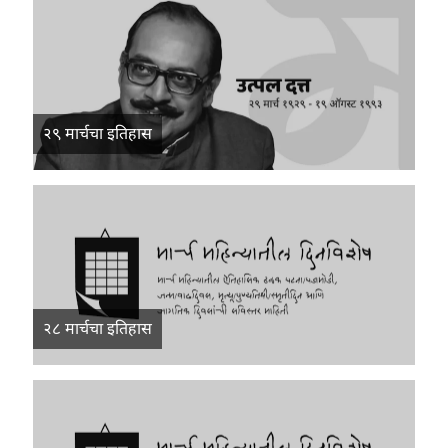
२९ मार्चचा इतिहास
२८ मार्चचा इतिहास