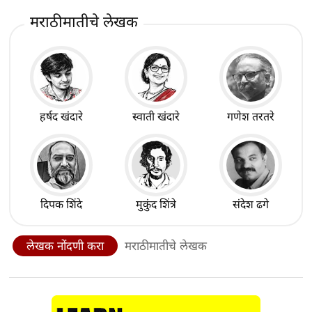
मराठीमातीचे लेखक
हर्षद खंदारे
स्वाती खंदारे
गणेश तरतरे
दिपक शिंदे
मुकुंद शिंत्रे
संदेश ढगे
लेखक नोंदणी करा
मराठीमातीचे लेखक