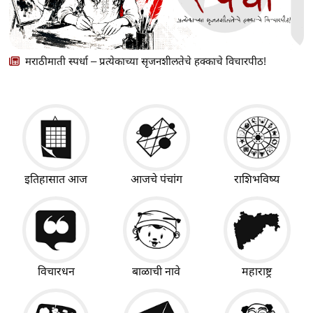
मराठीमाती स्पर्धा – प्रत्येकाच्या सृजनशीलतेचे हक्काचे विचारपीठ!
इतिहासात आज
आजचे पंचांग
राशिभविष्य
विचारधन
बाळाची नावे
महाराष्ट्र