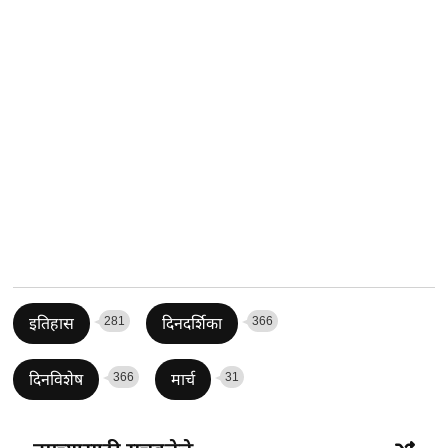
281
366
इतिहास
दिनदर्शिका
366
31
दिनविशेष
मार्च