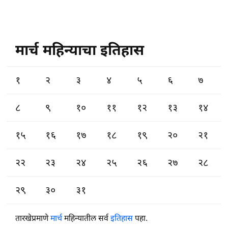
मार्च महिन्याचा इतिहास
१
२
३
४
५
६
७
८
९
१०
११
१२
१३
१४
१५
१६
१७
१८
१९
२०
२१
२२
२३
२४
२५
२६
२७
२८
२९
३०
३१
तारखेप्रमाणे
मार्च
महिन्यातील सर्व
इतिहास
पहा.