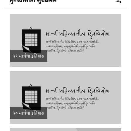
तुमच्यासाठी सुचवलेले
३१ मार्चचा इतिहास
३० मार्चचा इतिहास