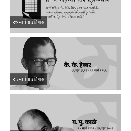
२७ मार्चचा इतिहास
२६ मार्चचा इतिहास