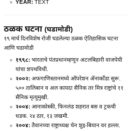
YEAR:
TEXT
ठळक घटना
(घडामोडी)
१९ मार्च दिनविशेष
रोजी घडलेल्या ठळक ऐतिहासिक घटना
आणि
घडामोडी
१९९८:
भारताचे पंतप्रधानम्हणून अटलबिहारी वाजपेयी
यांचा शपथविधी.
२००२:
अफगाणिस्तानमध्ये ऑपरेशन ॲनाकाँडा सुरू.
५०० तालिबान व अल कायदा सैनिक तर मित्र राष्ट्रांचे ११
सैनिक मृत्युमुखी.
२००४:
आनाकोस्की, फिनलंड शहरात बस व ट्रकची
धडक. २४ ठार, १३ जखमी.
२००४:
तैवानच्या राष्ट्राध्यक्ष चेन शुइ-बियान वर हल्ला.