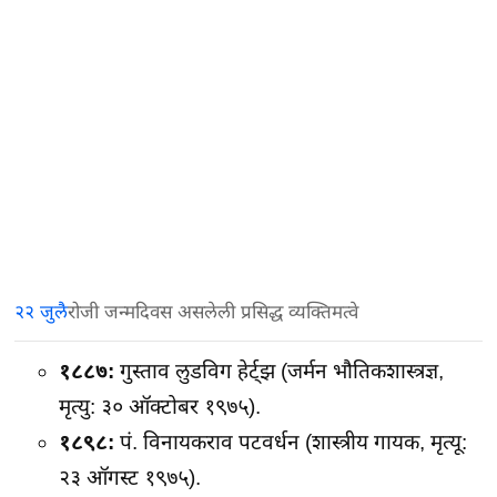
२२ जुलै
रोजी जन्मदिवस असलेली प्रसिद्ध व्यक्तिमत्वे
१८८७:
गुस्ताव लुडविग हेर्ट्झ (जर्मन भौतिकशास्त्रज्ञ,
मृत्यु: ३० ऑक्टोबर १९७५).
१८९८:
पं. विनायकराव पटवर्धन (शास्त्रीय गायक, मृत्यू:
२३ ऑगस्ट १९७५).