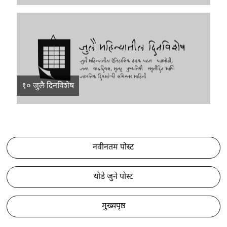
१० जुलै दिनविशेष
नवीनतम पोस्ट
थोडे जुने पोस्ट
मुख्यपृष्ठ