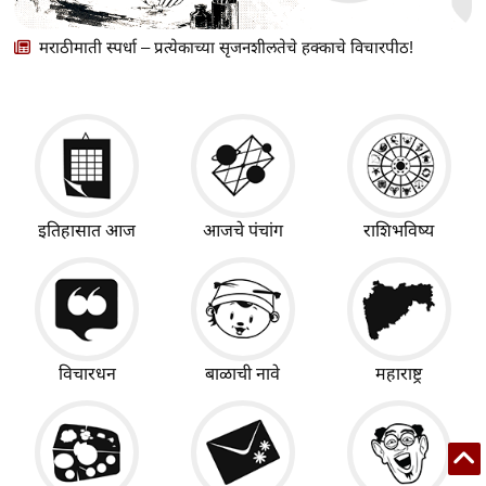
मराठीमाती स्पर्धा – प्रत्येकाच्या सृजनशीलतेचे हक्काचे विचारपीठ!
इतिहासात आज
आजचे पंचांग
राशिभविष्य
विचारधन
बाळाची नावे
महाराष्ट्र