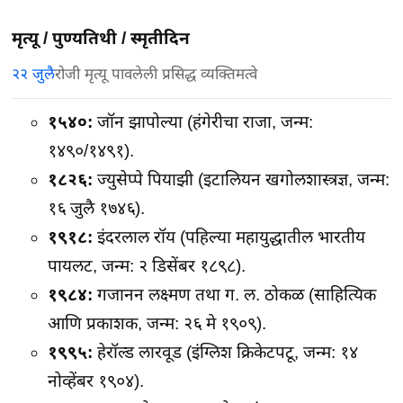
मृत्यू / पुण्यतिथी / स्मृतीदिन
२२ जुलै
रोजी मृत्यू पावलेली प्रसिद्ध व्यक्तिमत्वे
१५४०:
जॉन झापोल्या (हंगेरीचा राजा, जन्म:
१४९०/१४९१).
१८२६:
ज्युसेप्पे पियाझी (इटालियन खगोलशास्त्रज्ञ, जन्म:
१६ जुलै १७४६).
१९१८:
इंदरलाल रॉय (पहिल्या महायुद्धातील भारतीय
पायलट, जन्म: २ डिसेंबर १८९८).
१९८४:
गजानन लक्ष्मण तथा ग. ल. ठोकळ (साहित्यिक
आणि प्रकाशक, जन्म: २६ मे १९०९).
१९९५:
हेरॉल्ड लारवूड (इंग्लिश क्रिकेटपटू, जन्म: १४
नोव्हेंबर १९०४).