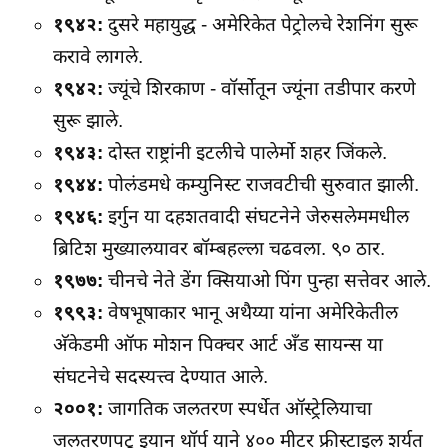
१९४२:
दुसरे महायुद्ध - अमेरिकेत पेट्रोलचे रेशनिंग सुरू
करावे लागले.
१९४२:
ज्यूंचे शिरकाण - वॉर्सोतून ज्यूंना तडीपार करणे
सुरू झाले.
१९४३:
दोस्त राष्ट्रांनी इटलीचे पालेर्मो शहर जिंकले.
१९४४:
पोलंडमधे कम्युनिस्ट राजवटीची सुरुवात झाली.
१९४६:
इर्गुन या दहशतवादी संघटनेने जेरुसलेममधील
ब्रिटिश मुख्यालयावर बॉम्बहल्ला चढवला. ९० ठार.
१९७७:
चीनचे नेते डेंग क्सियाओ पिंग पुन्हा सत्तेवर आले.
१९९३:
वेषभूषाकार भानू अथैय्या यांना अमेरिकेतील
अ‍ॅकेडमी ऑफ मोशन पिक्‍चर आर्ट अँड सायन्स या
संघटनेचे सदस्यत्त्व देण्यात आले.
२००१:
जागतिक जलतरण स्पर्धेत ऑस्ट्रेलियाचा
जलतरणपटू इयान थॉर्प याने ४०० मीटर फ्रीस्टाइल शर्यत