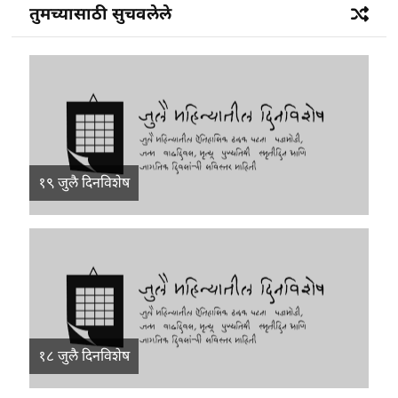
तुमच्यासाठी सुचवलेले
१९ जुलै दिनविशेष
१८ जुलै दिनविशेष