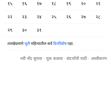
१५
१६
१७
१८
१९
२०
२१
२२
२३
२४
२५
२६
२७
२८
२९
३०
३१
तारखेप्रमाणे
जुलै
महिन्यातील सर्व
दिनविशेष
पहा.
नवी नोंद सुचवा
·
चूक कळवा
·
संदर्भांची यादी
·
अस्वीकरण