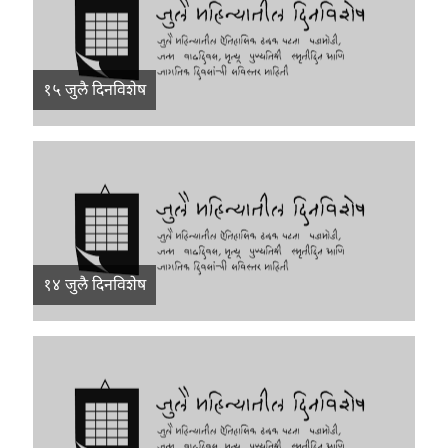
१५ जुलै दिनविशेष
१४ जुलै दिनविशेष