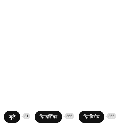
31
366
366
जुलै
दिनदर्शिका
दिनविशेष