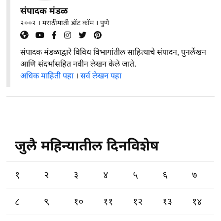
संपादक मंडळ
२००२ । मराठीमाती डॉट कॉम । पुणे
संपादक मंडळाद्वारे विविध विभागांतील साहित्याचे संपादन, पुनर्लेखन
आणि संदर्भासहित नवीन लेखन केले जाते.
अधिक माहिती पहा
।
सर्व लेखन पहा
जुलै महिन्यातील दिनविशेष
१
२
३
४
५
६
७
८
९
१०
११
१२
१३
१४