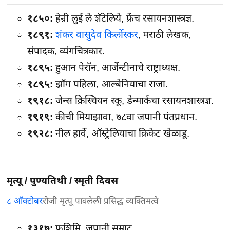
१८५०:
हेन्री लुई ले शॅटेलिये, फ्रेंच रसायनशास्त्रज्ञ.
१८९१:
शंकर वासुदेव किर्लोस्कर
, मराठी लेखक,
संपादक, व्यंगचित्रकार.
१८९५:
हुआन पेरॉन, आर्जेन्टीनाचे राष्ट्राध्यक्ष.
१८९५:
झॉग पहिला, आल्बेनियाचा राजा.
१९१८:
जेन्स क्रिस्चियन स्कू, डेन्मार्कचा रसायनशास्त्रज्ञ.
१९१९:
कीची मियाझावा, ७८वा जपानी पंतप्रधान.
१९२८:
नील हार्वे, ऑस्ट्रेलियाचा क्रिकेट खेळाडू.
मृत्यू / पुण्यतिथी / स्मृती दिवस
८ ऑक्टोबर
रोजी मृत्यू पावलेली प्रसिद्ध व्यक्तिमत्वे
१३१७:
फुशिमि, जपानी सम्राट.