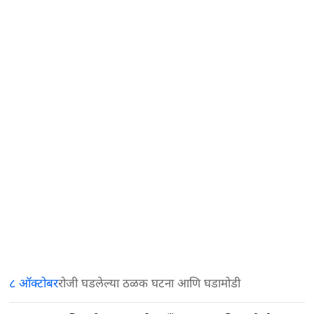
८ ऑक्टोबर
रोजी घडलेल्या ठळक घटना आणि घडामोडी