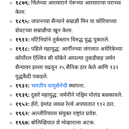
१८७९:
चिलेच्या आरमाराने पेरूच्या आरमाराचा पराभव
केला.
१८९५:
जपानच्या सैन्याने सम्राज्ञी मिन या कोरियाच्या
शेवटच्या सम्राज्ञीचा खून केला.
१९१२:
माँटेनिग्रोने तुर्कस्तान विरुद्ध युद्ध पुकारले.
१९१८:
पहिले महायुद्ध: आर्गॉनच्या जंगलात अमेरिकेच्या
कॉर्पोरल ऍल्विन सी यॉर्कने आपल्या तुकडीसह जर्मन
सैन्यावर हल्ला चढवून २५ सैनिक ठार केले आणि १३२
युद्धकैदी पकडले.
१९३२:
भारतीय वायुसेनेची
स्थापना.
१९३९:
दुसरे महायुद्ध: जर्मनीने पश्चिम पोलंड बळकावले.
१९५२:
हॅरो, इंग्लंड जवळ रेल्वे अपघातात ११२ ठार.
१९६२:
अल्जीरियाला संयुक्त राष्ट्रांत प्रवेश.
१९६७:
बोलिव्हियात शे ग्वेव्हाराला अटक.