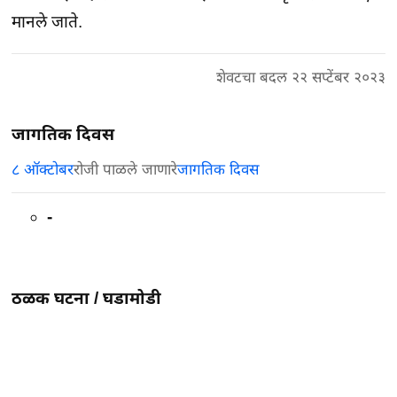
मानले जाते.
शेवटचा बदल २२ सप्टेंबर २०२३
जागतिक दिवस
८ ऑक्टोबर
रोजी पाळले जाणारे
जागतिक दिवस
-
ठळक घटना /
घडामोडी