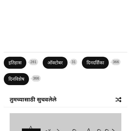
281
31
366
इतिहास
ऑक्टोबर
दिनदर्शिका
366
दिनविशेष
तुमच्यासाठी सुचवलेले