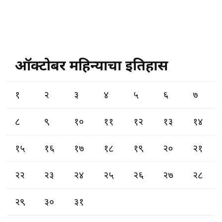
ऑक्टोबर महिन्याचा इतिहास
१
२
३
४
५
६
७
८
९
१०
११
१२
१३
१४
१५
१६
१७
१८
१९
२०
२१
२२
२३
२४
२५
२६
२७
२८
२९
३०
३१