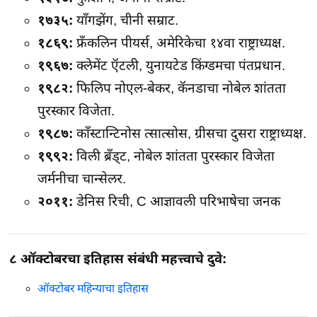
१७३५:
याँगझेंग, चीनी सम्राट.
१८६९:
फ्रँकलिन पीयर्स, अमेरिकेचा १४वा राष्ट्राध्यक्ष.
१९६७:
क्लेमेंट ऍटली, युनायटेड किंग्डमचा पंतप्रधान.
१९८२:
फिलिप नोएल-बेकर, कॅनडाचा नोबेल शांतता
पुरस्कार विजेता.
१९८७:
काँस्टान्टिनोस त्सात्सोस, ग्रीसचा दुसरा राष्ट्राध्यक्ष.
१९९२:
विली ब्रँड्ट, नोबेल शांतता पुरस्कार विजेता
जर्मनीचा चान्सेलर.
२०११:
डेनिस रिची, C आज्ञावली परिभाषेचा जनक
८ ऑक्टोबरचा इतिहास संबंधी महत्त्वाचे दुवे:
ऑक्टोबर महिन्याचा इतिहास