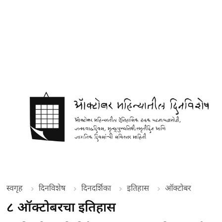
स्वगृह
दिनविशेष
दिनदर्शिका
इतिहास
ऑक्टोबर
८ ऑक्टोबरचा इतिहास