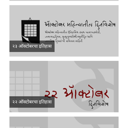
२३ ऑक्टोबरचा इतिहास
२२ ऑक्टोबरचा इतिहास