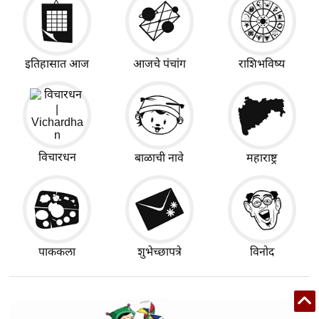
इतिहासात आज
आजचे पंचांग
राशिभविष्य
विचारधन
बाळाची नावे
महाराष्ट्र
पाककला
शुभेच्छापत्रे
विनोद