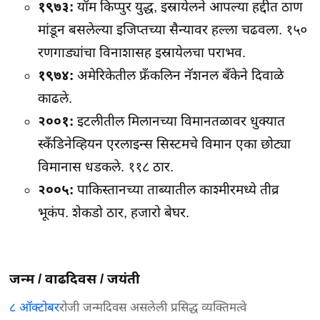
१९७३:
यॉम किप्पुर युद्ध, इस्रायेलने आपल्या हद्दीत ठाण
मांडून बसलेल्या इजिप्तच्या सैन्यावर हल्ला चढवला. १५०
रणगाड्यांचा विनाशासह इस्रायेलचा पराभव.
१९७४:
अमेरिकेतील फ्रँकलिन नॅशनल बँकेने दिवाळे
काढले.
२००१:
इटलीतील मिलानच्या विमानतळावर धुक्यात
स्कँडिनेव्हियन एरलाइन्स सिस्टमचे विमान एका छोट्या
विमानास धडकले. ११८ ठार.
२००५:
पाकिस्तानच्या ताब्यातील काश्मीरमध्ये तीव्र
भूकंप. शेकडो ठार, हजारो बेघर.
जन्म / वाढदिवस / जयंती
८ ऑक्टोबर
रोजी जन्मदिवस असलेली प्रसिद्ध व्यक्तिमत्वे