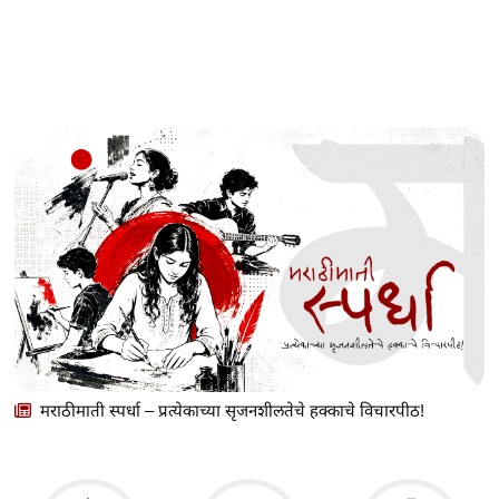
मराठीमाती स्पर्धा – प्रत्येकाच्या सृजनशीलतेचे हक्काचे विचारपीठ!