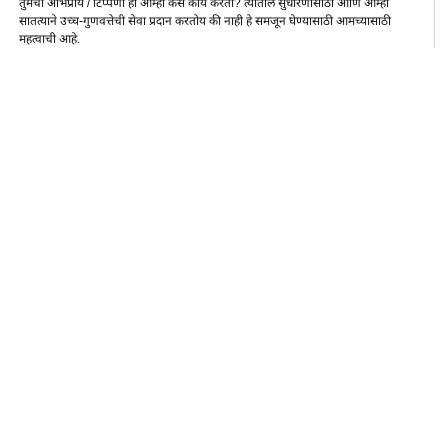
तुमचा अभिप्राय / टिप्पणी ही आम्ही कसे कार्य करतो? त्यातील सुधारणांसाठी आणि आम्ही
सातत्याने उच्च-गुणवत्तेची सेवा प्रदान करतोय की नाही हे समजून घेण्यासाठी आमच्यासाठी
महत्वाची आहे.