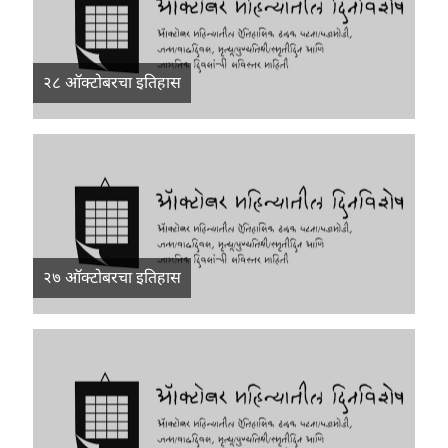
२८ ऑक्टोबरचा इतिहास
२७ ऑक्टोबरचा इतिहास