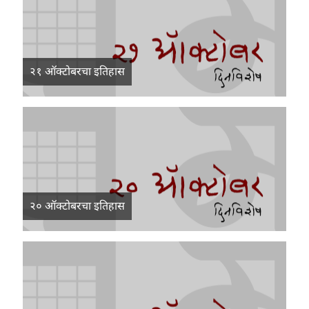
२१ ऑक्टोबरचा इतिहास
२० ऑक्टोबरचा इतिहास