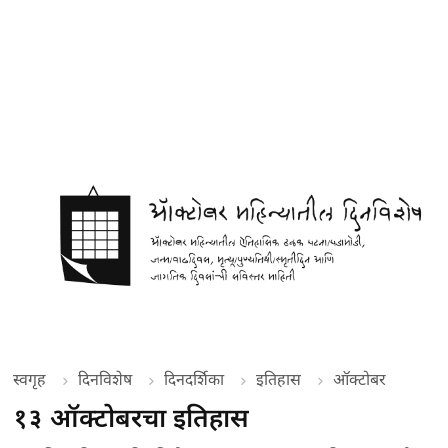
स्वगृह
दिनविशेष
दिनदर्शिका
इतिहास
ऑक्टोबर
१३ ऑक्टोबरचा इतिहास