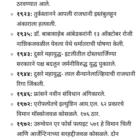
ठरवण्यात आले.
१९२३:
तुर्कस्तानने आपली राजधानी इस्तंबुलहून
अंकाराला हलवली.
१९३५:
डॉ. बाबासाहेब आंबेडकरांनी १३ ऑक्टोबर रोजी
नाशिकजवळील येवला येथे धर्मातराची घोषणा केली.
१९४३:
दुसरे महायुद्ध- इटलीतील दोस्तधार्जिण्या
सरकारने पक्ष बदलून जर्मनीविरुद्ध युद्ध पुकारले.
१९४४:
दुसरे महायुद्ध- लाल सैन्यानेलात्व्हियाची राजधानी
रिगा जिंकली.
१९४६:
फ्रांसने नवीन संविधान अंगिकारले.
१९७२:
एरोफ्लोतचे इल्युशिन आय.एल. ६२ प्रकारचे
विमान मॉस्कोजवळ कोसळले. १७६ ठार.
१९७२:
उरुग्वेयन एर फोर्स फ्लाइट ५७१ हे विमान चिली
आणि आर्जेन्टिनाच्या सरहद्दीजवळ कोसळले. दोन