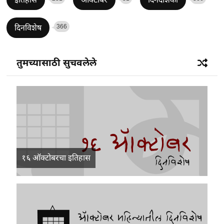
366
दिनविशेष
तुमच्यासाठी सुचवलेले
१६ ऑक्टोबरचा इतिहास