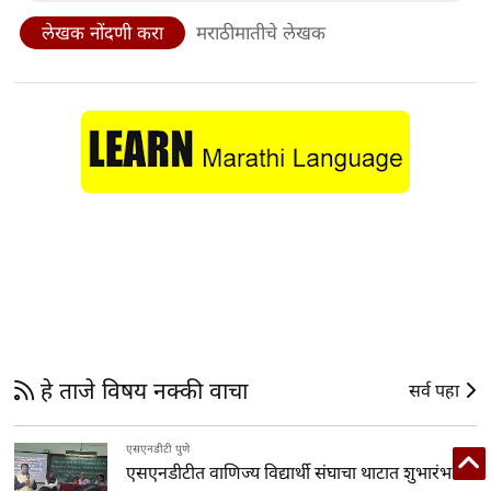
लेखक नोंदणी करा
मराठीमातीचे लेखक
हे ताजे विषय नक्की वाचा
सर्व पहा
एसएनडीटी पुणे
एसएनडीटीत वाणिज्य विद्यार्थी संघाचा थाटात शुभारंभ