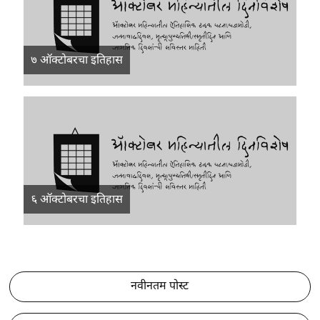
७ ऑक्टोबरचा इतिहास
६ ऑक्टोबरचा इतिहास
नवीनतम पोस्ट