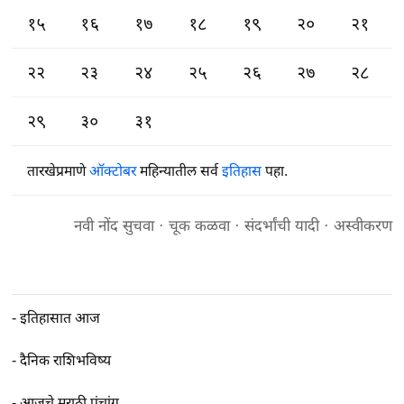
१५
१६
१७
१८
१९
२०
२१
२२
२३
२४
२५
२६
२७
२८
२९
३०
३१
तारखेप्रमाणे
ऑक्टोबर
महिन्यातील सर्व
इतिहास
पहा.
नवी नोंद सुचवा
·
चूक कळवा
·
संदर्भांची यादी
·
अस्वीकरण
-
इतिहासात आज
-
दैनिक राशिभविष्य
-
आजचे मराठी पंचांग