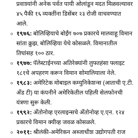
प्रवाश्यांनी अनेक पर्वत पायी ओलांडून मदत मिळवल्यावर
४५ पैकी १६ व्यक्तींना डिसेंबर २३ रोजी वाचवण्यात
आले.
१९७६:
बोलिव्हियाचे बोईंग ७०७ प्रकारचे मालवाहू विमान
सांता क्रुझ, बोलिव्हिया येथे कोसळले. विमानातील
तिघांसह १०० ठार.
१९७७:
पॅलेस्टाईनच्या अतिरेक्यांनी लुफ्तहंसा फ्लाइट
१८१चे अपहरण करून विमान सोमालियाला नेले.
१९८३:
अमेरिटेक मोबाइल कम्युनिकेशन्स (आताची ए.टी.
अँड टी) या कंपनीने अमेरिकेतील पहिली सेलफोनची
यंत्रणा सुरू केली.
१९९२:
अँतोनोव्ह एरलाइन्सचे अँतोनोव्ह ए.एन. १२४
प्रकारचे विमान क्यीव्ह जवळ कोसळले.
२०११:
श्रीलंकी-अमेरिकन अब्जाधीश उद्योगपती राज