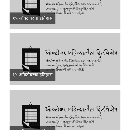
१५ ऑक्टोबरचा इतिहास
१४ ऑक्टोबरचा इतिहास