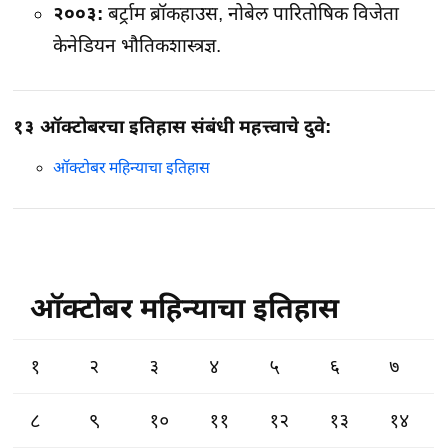
२००३:
बर्ट्राम ब्रॉकहाउस, नोबेल पारितोषिक विजेता
केनेडियन भौतिकशास्त्रज्ञ.
१३ ऑक्टोबरचा इतिहास संबंधी महत्त्वाचे दुवे:
ऑक्टोबर महिन्याचा इतिहास
ऑक्टोबर महिन्याचा इतिहास
१
२
३
४
५
६
७
८
९
१०
११
१२
१३
१४