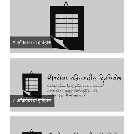
९ ऑक्टोबरचा इतिहास
८ ऑक्टोबरचा इतिहास