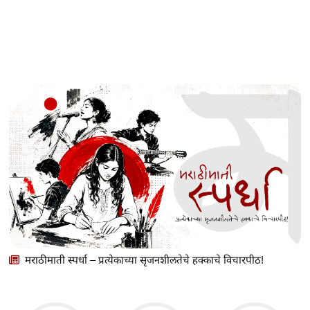
मराठीमाती स्पर्धा – प्रत्येकाच्या सृजनशीलतेचे हक्काचे विचारपीठ!