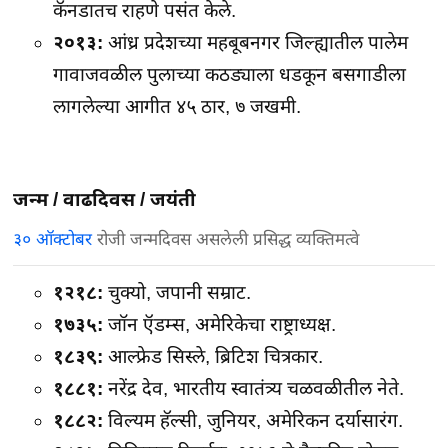
कॅनडातच राहणे पसंत केले.
२०१३:
आंध्र प्रदेशच्या महबूबनगर जिल्ह्यातील पालेम
गावाजवळील पुलाच्या कठड्याला धडकून बसगाडीला
लागलेल्या आगीत ४५ ठार, ७ जखमी.
जन्म / वाढदिवस / जयंती
३० ऑक्टोबर
रोजी जन्मदिवस असलेली प्रसिद्ध व्यक्तिमत्वे
१२१८:
चुक्यो, जपानी सम्राट.
१७३५:
जॉन ऍडम्स, अमेरिकेचा राष्ट्राध्यक्ष.
१८३९:
आल्फ्रेड सिस्ले, ब्रिटिश चित्रकार.
१८८१:
नरेंद्र देव, भारतीय स्वातंत्र्य चळवळीतील नेते.
१८८२:
विल्यम हॅल्सी, जुनियर, अमेरिकन दर्यासारंग.