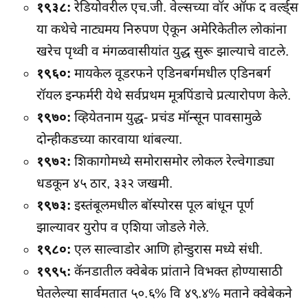
१९३८:
रेडियोवरील एच.जी. वेल्सच्या वॉर ऑफ द वर्ल्ड्स
या कथेचे नाट्यमय निरुपण ऐकून अमेरिकेतील लोकांना
खरेच पृथ्वी व मंगळवासीयांत युद्ध सुरू झाल्याचे वाटले.
१९६०:
मायकेल वूडरफने एडिनबर्गमधील एडिनबर्ग
रॉयल इन्फर्मरी येथे सर्वप्रथम मूत्रपिंडाचे प्रत्यारोपण केले.
१९७०:
व्हियेतनाम युद्ध- प्रचंड मॉन्सून पावसामुळे
दोन्हीकडच्या कारवाया थांबल्या.
१९७२:
शिकागोमध्ये समोरासमोर लोकल रेल्वेगाड्या
धडकून ४५ ठार, ३३२ जखमी.
१९७३:
इस्तंबूलमधील बॉस्पोरस पूल बांधून पूर्ण
झाल्यावर युरोप व एशिया जोडले गेले.
१९८०:
एल साल्वाडोर आणि होन्डुरास मध्ये संधी.
१९९५:
कॅनडातील क्वेबेक प्रांताने विभक्त होण्यासाठी
घेतलेल्या सार्वमतात ५०.६% वि ४९.४% मताने क्वेबेकने