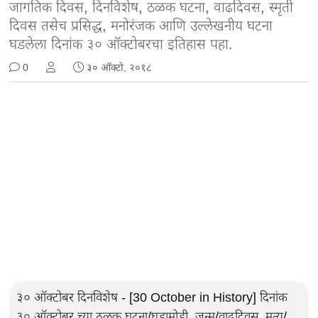
जागतिक दिवस, दिनविशेष, ठळक घटना, वाढदिवस, स्मृती
दिवस तसेच प्रसिद्ध, मनोरंजक आणि उल्लेखनीय घटना
घडलेला दिनांक ३० ऑक्टोबरचा इतिहास पहा.
0
३० ऑक्टो, २०१८
३० ऑक्टोबर दिनविशेष - [30 October in History] दिनांक
३० ऑक्टोबर च्या ठळक घटना/घडामोडी, जन्म/वाढदिवस, मृत्यू/