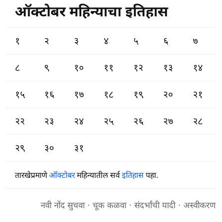
ऑक्टोबर महिन्याचा इतिहास
१
२
३
४
५
६
७
८
९
१०
११
१२
१३
१४
१५
१६
१७
१८
१९
२०
२१
२२
२३
२४
२५
२६
२७
२८
२९
३०
३१
तारखेप्रमाणे
ऑक्टोबर
महिन्यातील सर्व
इतिहास
पहा.
नवी नोंद सुचवा
·
चूक कळवा
·
संदर्भांची यादी
·
अस्वीकरण