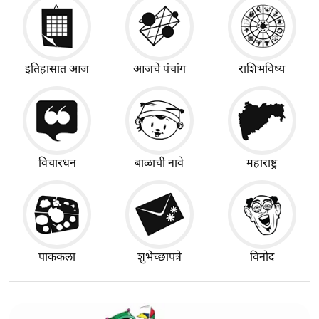
इतिहासात आज
आजचे पंचांग
राशिभविष्य
विचारधन
बाळाची नावे
महाराष्ट्र
पाककला
शुभेच्छापत्रे
विनोद