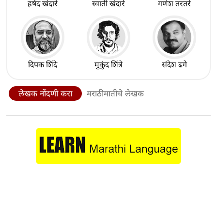
हर्षद खंदारे
स्वाती खंदारे
गणेश तरतरे
दिपक शिंदे
मुकुंद शिंत्रे
संदेश ढगे
लेखक नोंदणी करा
मराठीमातीचे लेखक