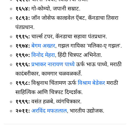
१६५४:
गो-कोम्यो, जपानी सम्राट.
१८९३:
जॉन जोसेफ काल्डवेल ऍबट, कॅनडाचा तिसरा
पंतप्रधान.
१९१५:
चार्ल्स टपर, कॅनडाचा सहावा पंतप्रधान.
१९७४:
बेगम अख्तर
, गझल गायिका 'मलिका-ए गझल'.
१९९०:
विनोद मेहरा
, हिंदी चित्रपट अभिनेता.
१९९६:
प्रभाकर नारायण पाध्ये
ऊर्फ भाऊ पाध्ये, मराठी
कादंबरीकार, कामगार चळवळकर्ते.
१९९८:
विश्वनाथ चिंतामण ऊर्फ
विश्राम बेडेकर
मराठी
साहित्यिक आणि चित्रपट दिग्दर्शक.
१९९९:
वसंत हळबे, व्यंगचित्रकार.
२०११:
अरविंद मफतलाल
, भारतीय उद्योजक.