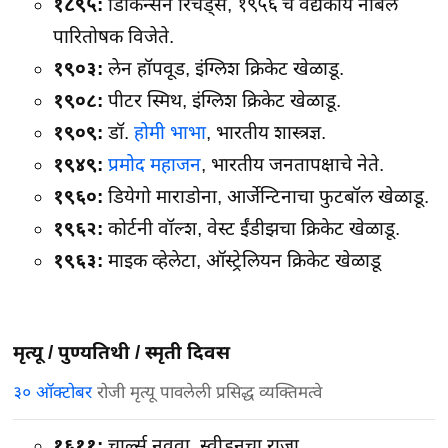
१८९५:
डिकिन्सन रिचर्ड्‌स, १९५६ चे वैद्यकीय नोबल
पारितोषक विजेते.
१९०३:
लेन हॉपवूड, इंग्लिश क्रिकेट खेळाडू.
१९०८:
पीटर स्मिथ, इंग्लिश क्रिकेट खेळाडू.
१९०९:
डॉ.
होमी भाभा
, भारतीय शास्त्रज्ञ.
१९४९:
प्रमोद महाजन
, भारतीय जनतापक्षाचे नेते.
१९६०:
डियेगो माराडोना, आर्जेन्टिनाचा फुटबॉल खेळाडू.
१९६२:
कोर्टनी वॉल्श, वेस्ट ईंडीझचा क्रिकेट खेळाडू.
१९६३:
माइक व्हेलेटा, ऑस्ट्रेलियन क्रिकेट खेळाडू
मृत्यू / पुण्यतिथी / स्मृती दिवस
३० ऑक्टोबर
रोजी मृत्यू पावलेली प्रसिद्ध व्यक्तिमत्वे
१६११:
चार्ल्स नववा, स्वीडनचा राजा.