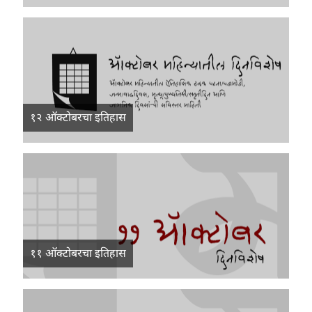
१२ ऑक्टोबरचा इतिहास
११ ऑक्टोबरचा इतिहास