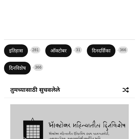
281
31
366
इतिहास
ऑक्टोबर
दिनदर्शिका
366
दिनविशेष
तुमच्यासाठी सुचवलेले