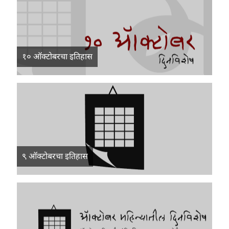
१० ऑक्टोबरचा इतिहास
९ ऑक्टोबरचा इतिहास