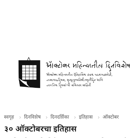
स्वगृह
दिनविशेष
दिनदर्शिका
इतिहास
ऑक्टोबर
३० ऑक्टोबरचा इतिहास