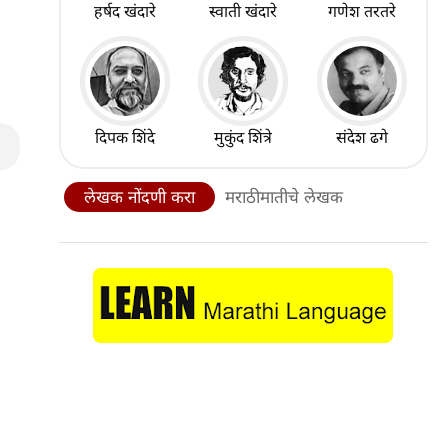
हर्षद खंदारे
स्वाती खंदारे
गणेश तरतरे
दिपक शिंदे
मुकुंद शिंत्रे
संदेश ढगे
लेखक नोंदणी करा
मराठीमातीचे लेखक