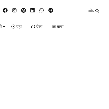
शोधा
ी
पहा
ऐका
वाचा