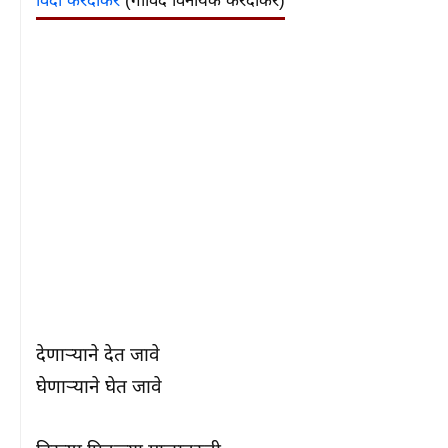
विंदा करंदीकर
(गोविंद विनायक करंदीकर)
देणार्‍याने देत जावे

घेणाऱ्याने घेत जावे
