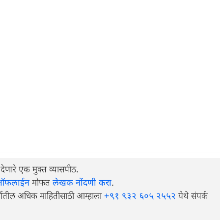
न देणारे एक मुक्त व्यासपीठ.
ऑफलाईन
मोफत
लेखक नोंदणी करा
.
र्भातील अधिक माहितीसाठी आम्हाला
+९१ ९३२ ६०५ २५५२
येथे संपर्क