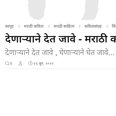
स्वगृह
मराठी कविता
मराठी साहित्य
कवितासंग्रह
वि
देणार्‍याने देत जावे - मराठी
देणार्‍याने देत जावे , घेणाऱ्याने घेत जावे...
0
१६ जून, २०२२