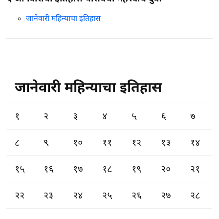
जानेवारी महिन्याचा इतिहास
जानेवारी महिन्याचा इतिहास
१
२
३
४
५
६
७
८
९
१०
११
१२
१३
१४
१५
१६
१७
१८
१९
२०
२१
२२
२३
२४
२५
२६
२७
२८