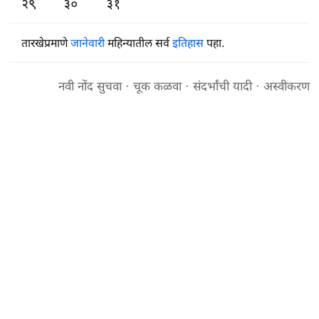
२९
३०
३१
तारखेप्रमाणे
जानेवारी
महिन्यातील सर्व
इतिहास
पहा.
नवी नोंद सुचवा
·
चूक कळवा
·
संदर्भांची यादी
·
अस्वीकरण