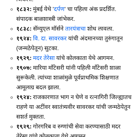
१८३२:
मुंबई येथे '
दर्पण
' चा पहिला अंक प्रदर्शित.
संपादक बाळशास्त्री जांभेकर.
१८३८:
सॅम्युएल मॉर्सने
तारयंत्राचा
शोध लावला.
१९२४:
वि. दा. सावरकर
यांची अंदमानच्या तुरुंगातून
(जन्मठेपेतून) सुटका.
१९२९:
मदर तेरेसा
यांचे कोलकाता येथे आगमन.
१९०७:
मारिया माँटेसरी यांनी पहिली माँटेसरी शाळा
सुरूकेली. त्यांच्या शाळांमुळे पूर्वप्राथमिक शिक्षणात
आमूलाग्र बदल झाला.
१९२४:
राजकारणात भाग न घेणे व रत्‍नागिरी जिल्ह्यातच
राहणे या अटींवर स्वातंत्र्यवीर सावरकर यांची जन्मठेपेतुन
सशर्त मुक्तता.
१९२९:
गोरगरिब व रुग्णांची सेवा करण्यासाठी मदर
तेरेसा यांचे कोलकाता येथे आगमन.