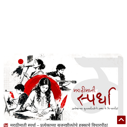
मराठीमाती स्पर्धा – प्रत्येकाच्या सृजनशीलतेचे हक्काचे विचारपीठ!