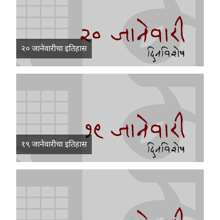
२० जानेवारीचा इतिहास
१९ जानेवारीचा इतिहास