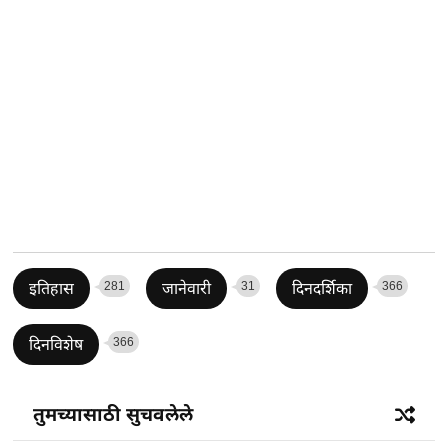
281
31
366
इतिहास
जानेवारी
दिनदर्शिका
366
दिनविशेष
तुमच्यासाठी सुचवलेले