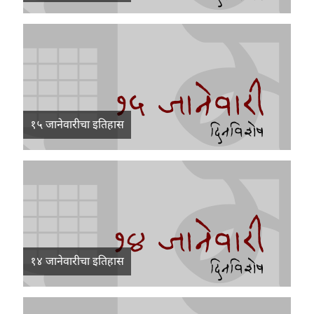
१५ जानेवारीचा इतिहास
१४ जानेवारीचा इतिहास