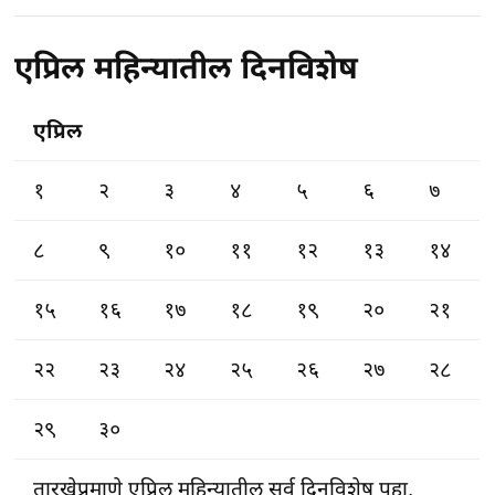
एप्रिल महिन्यातील दिनविशेष
एप्रिल
१
२
३
४
५
६
७
८
९
१०
११
१२
१३
१४
१५
१६
१७
१८
१९
२०
२१
२२
२३
२४
२५
२६
२७
२८
२९
३०
तारखेप्रमाणे
एप्रिल
महिन्यातील सर्व
दिनविशेष
पहा.