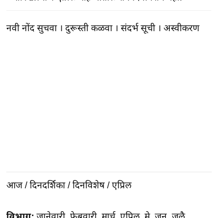
नवी नोंद सुचवा
।
दुरूस्ती कळवा
।
संदर्भ सूची
।
अस्वीकरण
आज
/
दिनदर्शिका
/
दिनविशेष
/
एप्रिल
विभाग:
जानेवारी
,
फेब्रुवारी
,
मार्च
,
एप्रिल
,
मे
,
जून
,
जुलै
,