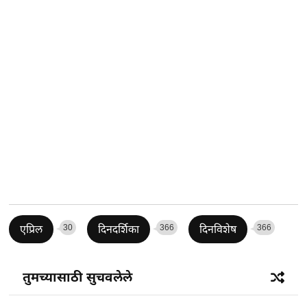
30
366
366
एप्रिल
दिनदर्शिका
दिनविशेष
तुमच्यासाठी सुचवलेले