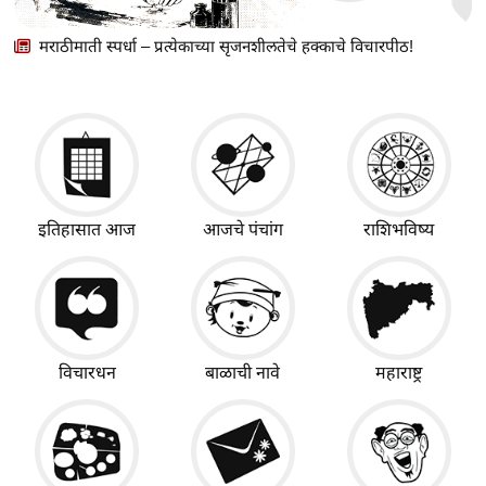
मराठीमाती स्पर्धा – प्रत्येकाच्या सृजनशीलतेचे हक्काचे विचारपीठ!
इतिहासात आज
आजचे पंचांग
राशिभविष्य
विचारधन
बाळाची नावे
महाराष्ट्र