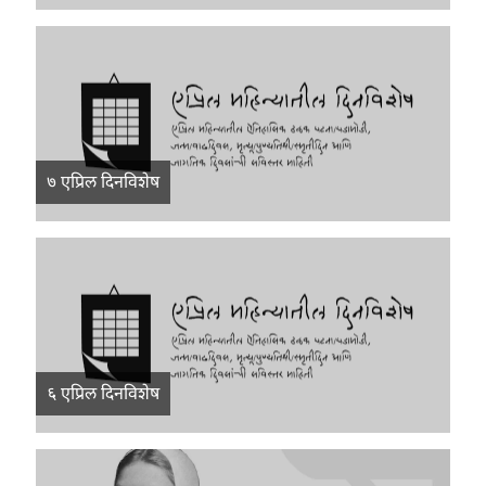
७ एप्रिल दिनविशेष
६ एप्रिल दिनविशेष