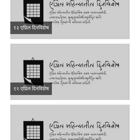
१३ एप्रिल दिनविशेष
१२ एप्रिल दिनविशेष