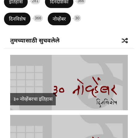
281
366
इतिहास
दिनदर्शिका
366
30
दिनविशेष
नोव्हेंबर
तुमच्यासाठी सुचवलेले
३० नोव्हेंबरचा इतिहास