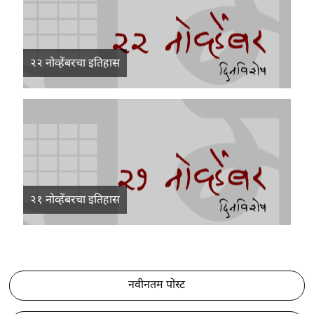
२२ नोव्हेंबरचा इतिहास
२१ नोव्हेंबरचा इतिहास
नवीनतम पोस्ट