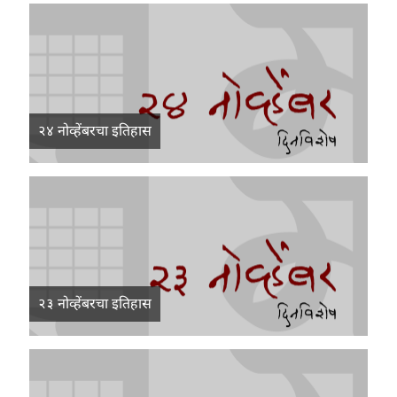
२४ नोव्हेंबरचा इतिहास
२३ नोव्हेंबरचा इतिहास