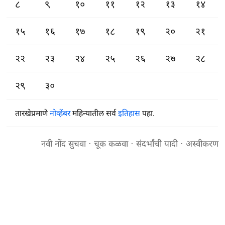
८
९
१०
११
१२
१३
१४
१५
१६
१७
१८
१९
२०
२१
२२
२३
२४
२५
२६
२७
२८
२९
३०
तारखेप्रमाणे
नोव्हेंबर
महिन्यातील सर्व
इतिहास
पहा.
नवी नोंद सुचवा
·
चूक कळवा
·
संदर्भांची यादी
·
अस्वीकरण