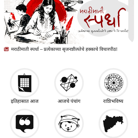
मराठीमाती स्पर्धा – प्रत्येकाच्या सृजनशीलतेचे हक्काचे विचारपीठ!
इतिहासात आज
आजचे पंचांग
राशिभविष्य