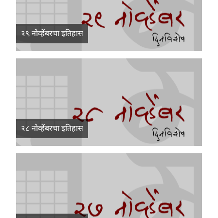
२९ नोव्हेंबरचा इतिहास
२८ नोव्हेंबरचा इतिहास