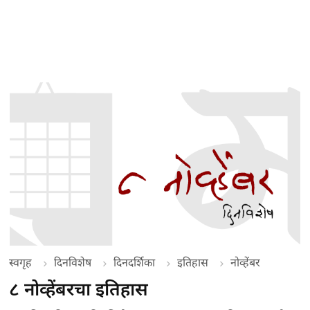
स्वगृह
दिनविशेष
दिनदर्शिका
इतिहास
नोव्हेंबर
८ नोव्हेंबरचा इतिहास