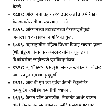
घेतले.
१८४६:
ऑरेगोनचा तह - ४९० उत्तर अक्षांश अमेरिका व
कॅनडामधील सीमा ठरवण्यात आली.
१८५९:
ऑरेगोनच्या तहाबद्दलच्या गैरसमजूतीमुळे
अमेरिका व कॅनडाच्या नागरिकांत युद्ध.
१८६९:
महाराष्ट्रातील पहिला विधवा विवाह साजरा झाला
(श्री.पांडुरंग विनायक करमरकर यांनी वेणूबाई या
विधवेबरोबर जाहीरपणे पुनर्विवाह केला).
१९०४:
न्यू यॉर्कमध्ये एस.एस. जनरल स्लोकम या बोटीला
आग लागून १,००० मृत्युमुखी.
१९११:
आय.बी.एम.च्या पूर्वज कंपनी टॅब्युलेटिंग
कम्प्युटिंग रेकोर्डिंग कंपनीची स्थापना.
१९१९:
कॅप्टन जॉन अलकॉक, लेफ्टनंट आर्थर ब्राऊन
यांनी विमानातून सर्वप्रथम अटलांटिक महासागर पार