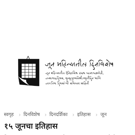
स्वगृह
दिनविशेष
दिनदर्शिका
इतिहास
जून
१५ जूनचा इतिहास