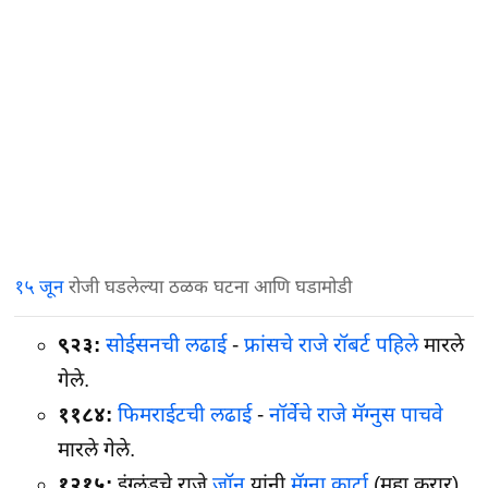
१५ जून
रोजी घडलेल्या ठळक घटना आणि घडामोडी
९२३:
सोईसनची लढाई
-
फ्रांसचे राजे रॉबर्ट पहिले
मारले
गेले.
११८४:
फिमराईटची लढाई
-
नॉर्वेचे राजे मॅग्नुस पाचवे
मारले गेले.
१२१५:
इंग्लंडचे राजे
जॉन
यांनी
मॅग्ना कार्टा
(महा करार)