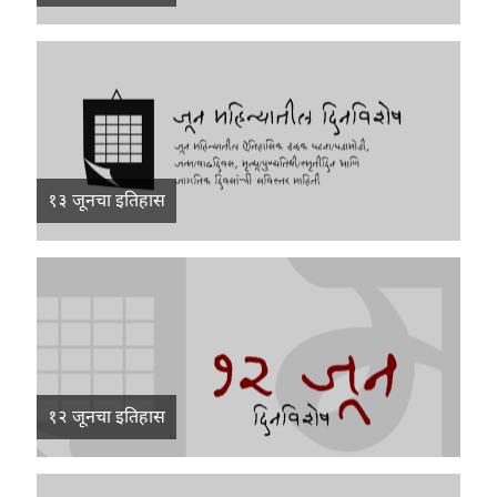
१३ जूनचा इतिहास
१२ जूनचा इतिहास