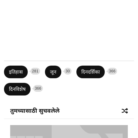
281
30
366
इतिहास
जून
दिनदर्शिका
366
दिनविशेष
तुमच्यासाठी सुचवलेले