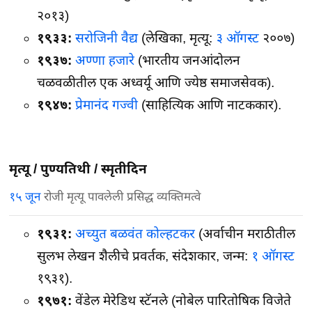
२०१३)
१९३३:
सरोजिनी वैद्य
(लेखिका, मृत्यू:
३ ऑगस्ट
२००७)
१९३७:
अण्णा हजारे
(भारतीय जनआंदोलन
चळवळीतील एक अध्वर्यू आणि ज्येष्ठ समाजसेवक).
१९४७:
प्रेमानंद गज्वी
(साहित्यिक आणि नाटककार).
मृत्यू / पुण्यतिथी / स्मृतीदिन
१५ जून
रोजी मृत्यू पावलेली प्रसिद्ध व्यक्तिमत्वे
१९३१:
अच्युत बळवंत कोल्हटकर
(अर्वाचीन मराठीतील
सुलभ लेखन शैलीचे प्रवर्तक, संदेशकार, जन्म:
१ ऑगस्ट
१९३१).
१९७१:
वेंडेल मेरेडिथ स्टॅनले (नोबेल पारितोषिक विजेते