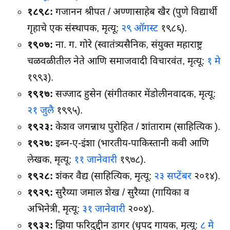
१८९८:
गजानन श्रीपत / अण्णासाहेब खैर (पुणे विद्यार्थी
गृहाचे एक संस्थापक, मृत्यू:
२९ ऑगस्ट
१९८६).
१९०७:
ना. ग. गोरे (स्वातंत्र्यसैनिक, संयुक्त महाराष्ट्र
चळवळीतील नेते आणि समाजवादी विचारवंत, मृत्यू:
१ मे
१९९३).
१९१७:
सज्जाद हुसेन (संगीतकार मेंडोलीनवादक, मृत्यू:
२१ जुलै
१९९५).
१९२३:
केशव जगन्नाथ पुरोहित / शांताराम (साहित्यिक ).
१९२७:
इब्न-ए-इंशा (भारतीय-पाकिस्तानी कवी आणि
लेखक, मृत्यू:
११ जानेवारी
१९७८).
१९२८:
शंकर वैद्य (साहित्यिक, मृत्यू:
२३ सप्टेंबर
२०१४).
१९२९:
सुरैय्या जमाल शेख / सुरैय्या (गायिका व
अभिनेत्री, मृत्यू:
३१ जानेवारी
२००४).
१९३२:
झिया फरिदुद्दीन डागर (धृपद गायक, मृत्यू:
८ मे