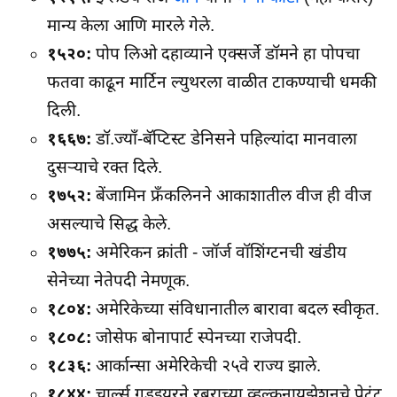
मान्य केला आणि मारले गेले.
१५२०:
पोप लिओ दहाव्याने एक्सर्जे डॉमने हा पोपचा
फतवा काढून मार्टिन ल्युथरला वाळीत टाकण्याची धमकी
दिली.
१६६७:
डॉ.ज्यॉं-बॅप्टिस्ट डेनिसने पहिल्यांदा मानवाला
दुसर्‍याचे रक्त दिले.
१७५२:
बेंजामिन फ्रॅंकलिनने आकाशातील वीज ही वीज
असल्याचे सिद्ध केले.
१७७५:
अमेरिकन क्रांती - जॉर्ज वॉशिंग्टनची खंडीय
सेनेच्या नेतेपदी नेमणूक.
१८०४:
अमेरिकेच्या संविधानातील बारावा बदल स्वीकृत.
१८०८:
जोसेफ बोनापार्ट स्पेनच्या राजेपदी.
१८३६:
आर्कान्सा अमेरिकेची २५वे राज्य झाले.
१८४४:
चार्ल्स गुडइयरने रबराच्या व्हल्कनायझेशनचे पेटंट