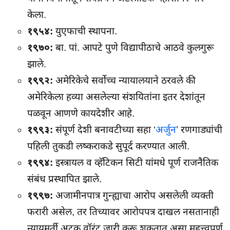
केला.
१९५४:
युएफाची स्थापना.
१९७०:
बा. पां. आपटे पुणे विद्यापीठाचे आठवे कुलगुरू
झाले.
१९९२:
अमेरिकेचे सर्वोच्च न्यायालयाने ठरवले की
अमेरिकेला हव्या असलेल्या संशयितांना इतर देशांतून
पळवून आणणे कायदेशीर आहे.
१९९३:
संपूर्ण देशी बनावटीच्या सहा ‘
अर्जुन
’ रणगाड्यांची
पहिली तुकडी लष्कराकडे सुपूर्द करण्यात आली.
१९९४:
इस्त्रायल व व्हॅटिकन सिटी यांमधे पूर्ण राजनैतिक
संबंध प्रस्थापित झाले.
१९९७:
अजामीनपात्र गुन्ह्याचा आरोप असलेली व्यक्ती
फरारी असेल, तर तिच्यावर आरोपपत्र दाखल नसतानाही
न्यायमूर्ती अटक वॉरंट जारी करू शकतात असा महत्त्वपूर्ण