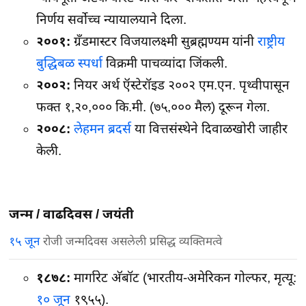
निर्णय सर्वोच्च न्यायालयाने दिला.
२००१:
ग्रँडमास्टर विजयालक्ष्मी सुब्रह्मण्यम यांनी
राष्ट्रीय
बुद्धिबळ स्पर्धा
विक्रमी पाचव्यांदा जिंकली.
२००२:
नियर अर्थ ऍस्टेरॉइड २००२ एम.एन. पृथ्वीपासून
फक्त १,२०,००० कि.मी. (७५,००० मैल) दूरून गेला.
२००८:
लेहमन ब्रदर्स
या वित्तसंस्थेने दिवाळखोरी जाहीर
केली.
जन्म / वाढदिवस / जयंती
१५ जून
रोजी जन्मदिवस असलेली प्रसिद्ध व्यक्तिमत्वे
१८७८:
मार्गारेट अ‍ॅबॉट (भारतीय-अमेरिकन गोल्फर, मृत्यू:
१० जून
१९५५).