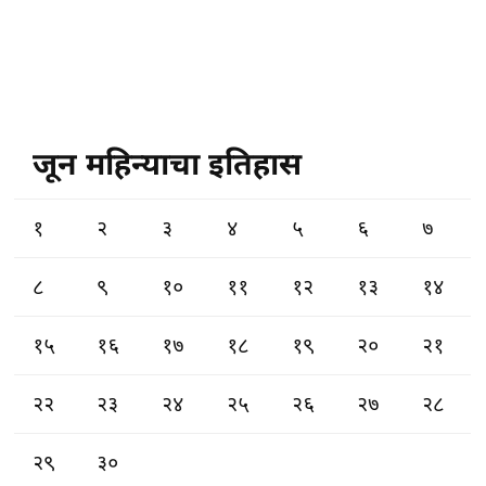
जून महिन्याचा इतिहास
१
२
३
४
५
६
७
८
९
१०
११
१२
१३
१४
१५
१६
१७
१८
१९
२०
२१
२२
२३
२४
२५
२६
२७
२८
२९
३०