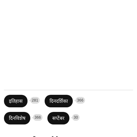
281
366
इतिहास
दिनदर्शिका
366
30
दिनविशेष
सप्टेंबर