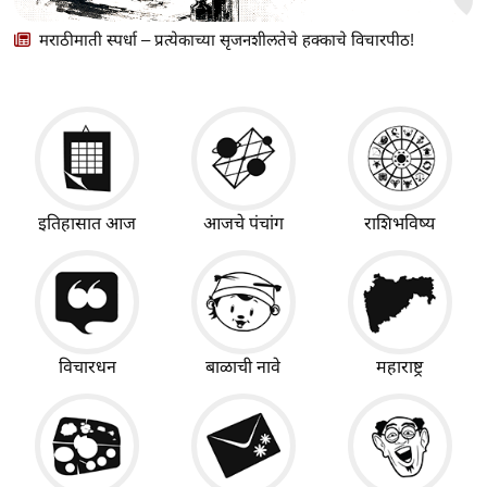
मराठीमाती स्पर्धा – प्रत्येकाच्या सृजनशीलतेचे हक्काचे विचारपीठ!
इतिहासात आज
आजचे पंचांग
राशिभविष्य
विचारधन
बाळाची नावे
महाराष्ट्र