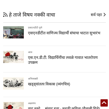
हे ताजे विषय नक्की वाचा
सर्व पहा
एसएनडीटी पुणे
एसएनडीटीत वाणिज्य विद्यार्थी संघाचा थाटात शुभारंभ
आज
एस.एन.डी.टी. विद्यार्थिनींचा लवळे गावात भातरोपण
उपक्रम
अभिव्यक्ती
खड्ड्यांतला विकास (व्यंगचित्र)
अक्षरमंच
वाद नको… संवाद हवा - मराठी कविता (चैताली गिते)