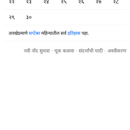
२२
२३
२४
२५
२६
२७
२८
२९
३०
तारखेप्रमाणे
सप्टेंबर
महिन्यातील सर्व
इतिहास
पहा.
नवी नोंद सुचवा
·
चूक कळवा
·
संदर्भांची यादी
·
अस्वीकरण