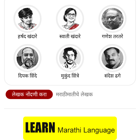
हर्षद खंदारे
स्वाती खंदारे
गणेश तरतरे
दिपक शिंदे
मुकुंद शिंत्रे
संदेश ढगे
लेखक नोंदणी करा
मराठीमातीचे लेखक