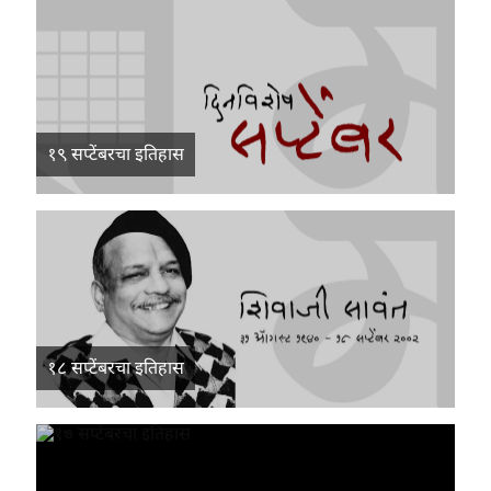
१९ सप्टेंबरचा इतिहास
१८ सप्टेंबरचा इतिहास