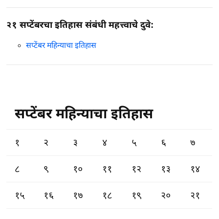
२१ सप्टेंबरचा इतिहास संबंधी महत्त्वाचे दुवे:
सप्टेंबर महिन्याचा इतिहास
सप्टेंबर महिन्याचा इतिहास
१
२
३
४
५
६
७
८
९
१०
११
१२
१३
१४
१५
१६
१७
१८
१९
२०
२१