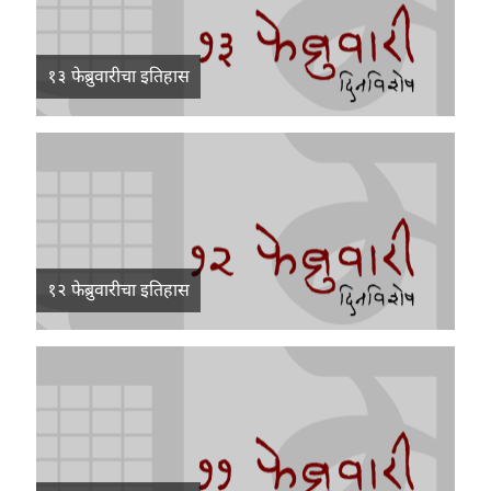
१३ फेब्रुवारीचा इतिहास
१२ फेब्रुवारीचा इतिहास