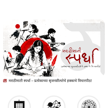
मराठीमाती स्पर्धा – प्रत्येकाच्या सृजनशीलतेचे हक्काचे विचारपीठ!