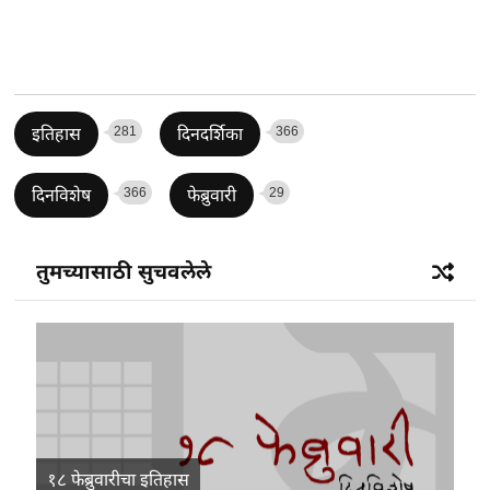
281
366
इतिहास
दिनदर्शिका
366
29
दिनविशेष
फेब्रुवारी
तुमच्यासाठी सुचवलेले
१८ फेब्रुवारीचा इतिहास