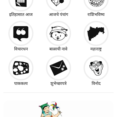
इतिहासात आज
आजचे पंचांग
राशिभविष्य
विचारधन
बाळाची नावे
महाराष्ट्र
पाककला
शुभेच्छापत्रे
विनोद