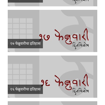
१७ फेब्रुवारीचा इतिहास
१६ फेब्रुवारीचा इतिहास