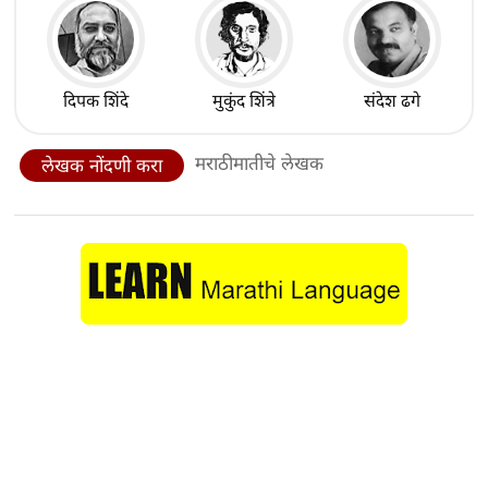
दिपक शिंदे
मुकुंद शिंत्रे
संदेश ढगे
मराठीमातीचे लेखक
लेखक नोंदणी करा