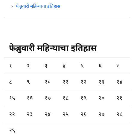
फेब्रुवारी महिन्याचा इतिहास
फेब्रुवारी महिन्याचा इतिहास
१
२
३
४
५
६
७
८
९
१०
११
१२
१३
१४
१५
१६
१७
१८
१९
२०
२१
२२
२३
२४
२५
२६
२७
२८
२९