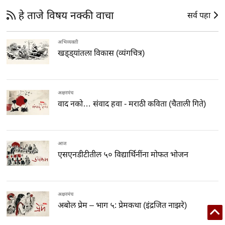
हे ताजे विषय नक्की वाचा
सर्व पहा
अभिव्यक्ती
खड्ड्यांतला विकास (व्यंगचित्र)
अक्षरमंच
वाद नको… संवाद हवा - मराठी कविता (चैताली गिते)
आज
एसएनडीटीतील ५० विद्यार्थिनींना मोफत भोजन
अक्षरमंच
अबोल प्रेम – भाग ५: प्रेमकथा (इंद्रजित नाझरे)