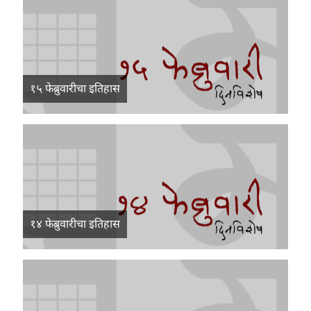
१५ फेब्रुवारीचा इतिहास
१४ फेब्रुवारीचा इतिहास