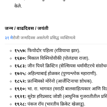
केले.
जन्म / वाढदिवस / जयंती
३१ मे
रोजी जन्मदिवस असलेली प्रसिद्ध व्यक्तिमत्वे
१५५७:
फियोदोर पहिला (रशियाचा झार).
१६४०:
मिकाल विस्नियोवीकी (पोलंडचा राजा).
१६८३:
जीन पियरे क्रिस्टिन (सेल्सियस थर्मामीटरचे संशोध
१७२५:
अहिल्याबाई होळकर (पुण्यश्लोक महाराणी).
१८५२:
फ्रान्सिस्को मोरेनो (आर्जेन्टिनाचा शोधक).
१९१०:
भा. रा. भागवत (मराठी बालसाहित्यकार आणि विज
१९२१:
सुरेश हरिप्रसाद जोशी (आधुनिक गुजरातीतील प्रसि
१९२८:
पंकज रॉय (भारतीय क्रिकेट खेळाडू).