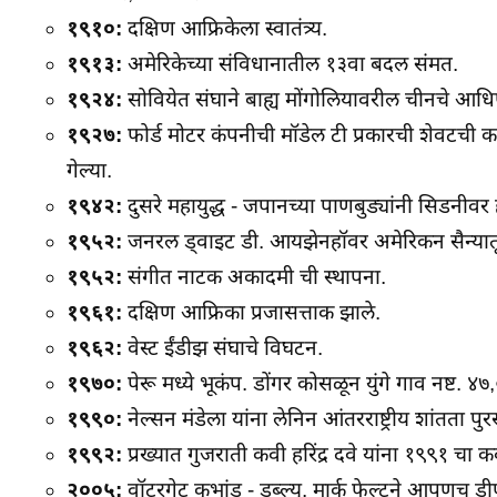
१९१०:
दक्षिण आफ्रिकेला स्वातंत्र्य.
१९१३:
अमेरिकेच्या संविधानातील १३वा बदल संमत.
१९२४:
सोवियेत संघाने बाह्य मोंगोलियावरील चीनचे आधिपत
१९२७:
फोर्ड मोटर कंपनीची मॉडेल टी प्रकारची शेवटची क
गेल्या.
१९४२:
दुसरे महायुद्ध - जपानच्या पाणबुड्यांनी सिडनीवर 
१९५२:
जनरल ड्वाइट डी. आयझेनहॉवर अमेरिकन सैन्यातून
१९५२:
संगीत नाटक अकादमी ची स्थापना.
१९६१:
दक्षिण आफ्रिका प्रजासत्ताक झाले.
१९६२:
वेस्ट ईंडीझ संघाचे विघटन.
१९७०:
पेरू मध्ये भूकंप. डोंगर कोसळून युंगे गाव नष्ट. ४७
१९९०:
नेल्सन मंडेला यांना लेनिन आंतरराष्ट्रीय शांतता पुर
१९९२:
प्रख्यात गुजराती कवी हरिंद्र दवे यांना १९९१ चा 
२००५:
वॉटरगेट कुभांड - डब्ल्यु. मार्क फेल्टने आपणच 