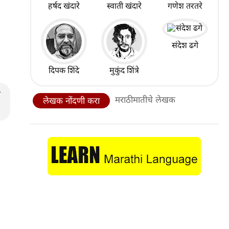
हर्षद खंदारे
स्वाती खंदारे
गणेश तरतरे
संदेश ढगे
दिपक शिंदे
मुकुंद शिंत्रे
ा
मराठीमातीचे लेखक
लेखक नोंदणी करा