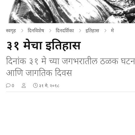
स्वगृह
दिनविशेष
दिनदर्शिका
इतिहास
मे
३१ मेचा इतिहास
दिनांक ३१ मे च्या जगभरातील ठळक घटना, घ
आणि जागतिक दिवस
0
३१ मे, २०१८