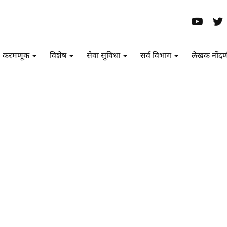
करमणूक
विशेष
सेवा सुविधा
सर्व विभाग
लेखक नोंदण