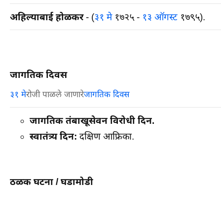
अहिल्याबाई होळकर
- (
३१ मे
१७२५ -
१३ ऑगस्ट
१७९५).
जागतिक दिवस
३१ मे
रोजी पाळले जाणारे
जागतिक दिवस
जागतिक तंबाखूसेवन विरोधी दिन.
स्वातंत्र्य दिन:
दक्षिण आफ्रिका.
ठळक घटना /
घडामोडी