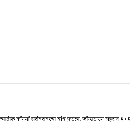
 राज्यातील कॉनेमॉ सरोवरावरचा बांध फुटला. जॉन्सटाउन शहरात ६० 