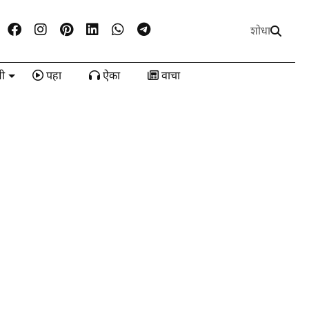
शोधा
ी
पहा
ऐका
वाचा