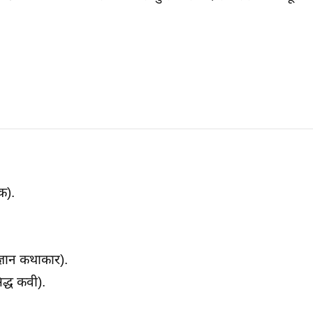
क).
्ञान कथाकार).
द्ध कवी).