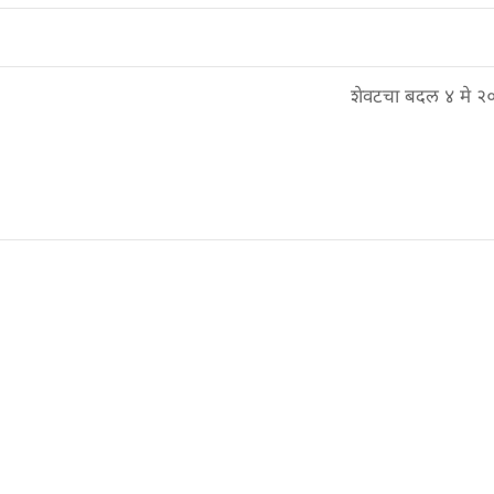
शेवटचा बदल ४ मे २