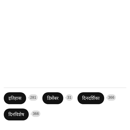
281
31
366
इतिहास
डिसेंबर
दिनदर्शिका
366
दिनविशेष