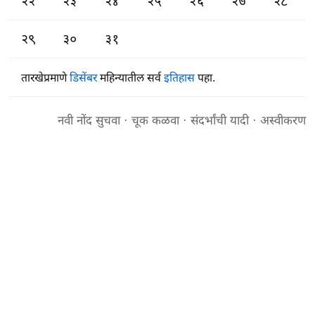
२२
२३
२४
२५
२६
२७
२८
२९
३०
३१
तारखेप्रमाणे
डिसेंबर
महिन्यातील सर्व
इतिहास
पहा.
नवी नोंद सुचवा
·
चूक कळवा
·
संदर्भांची यादी
·
अस्वीकरण