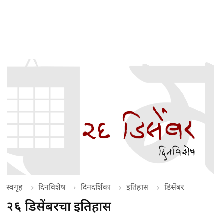
स्वगृह
दिनविशेष
दिनदर्शिका
इतिहास
डिसेंबर
२६ डिसेंबरचा इतिहास