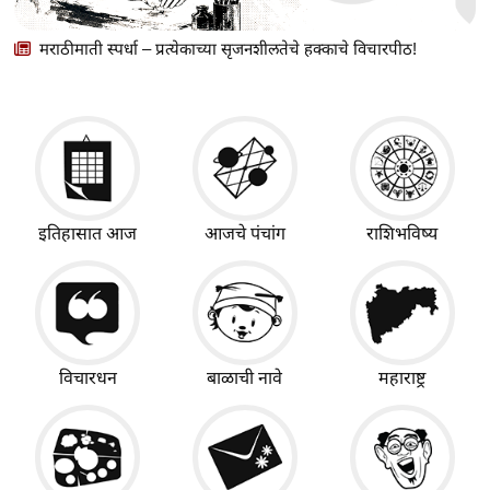
मराठीमाती स्पर्धा – प्रत्येकाच्या सृजनशीलतेचे हक्काचे विचारपीठ!
इतिहासात आज
आजचे पंचांग
राशिभविष्य
विचारधन
बाळाची नावे
महाराष्ट्र