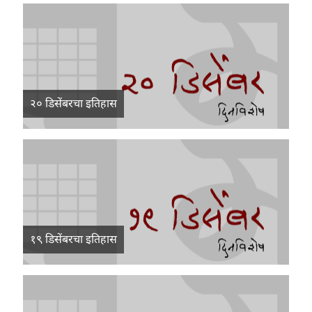
२० डिसेंबरचा इतिहास
१९ डिसेंबरचा इतिहास