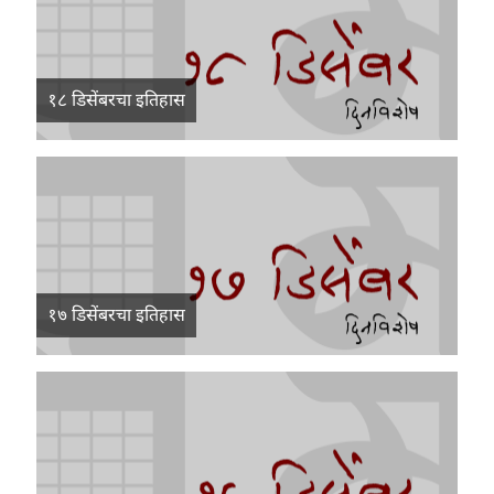
१८ डिसेंबरचा इतिहास
१७ डिसेंबरचा इतिहास