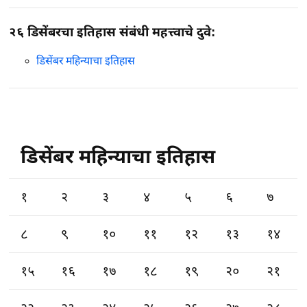
२६ डिसेंबरचा इतिहास संबंधी महत्त्वाचे दुवे:
डिसेंबर महिन्याचा इतिहास
डिसेंबर महिन्याचा इतिहास
१
२
३
४
५
६
७
८
९
१०
११
१२
१३
१४
१५
१६
१७
१८
१९
२०
२१