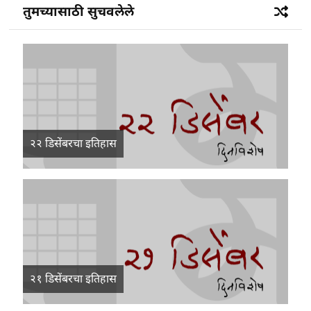
तुमच्यासाठी सुचवलेले
२२ डिसेंबरचा इतिहास
२१ डिसेंबरचा इतिहास