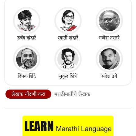
हर्षद खंदारे
स्वाती खंदारे
गणेश तरतरे
दिपक शिंदे
मुकुंद शिंत्रे
संदेश ढगे
लेखक नोंदणी करा
मराठीमातीचे लेखक