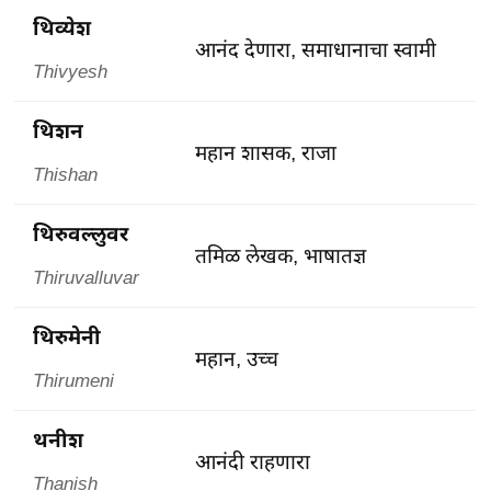
थिव्येश
आनंद देणारा, समाधानाचा स्वामी
Thivyesh
थिशन
महान शासक, राजा
Thishan
थिरुवल्लुवर
तमिळ लेखक, भाषातज्ञ
Thiruvalluvar
थिरुमेनी
महान, उच्च
Thirumeni
थनीश
आनंदी राहणारा
Thanish