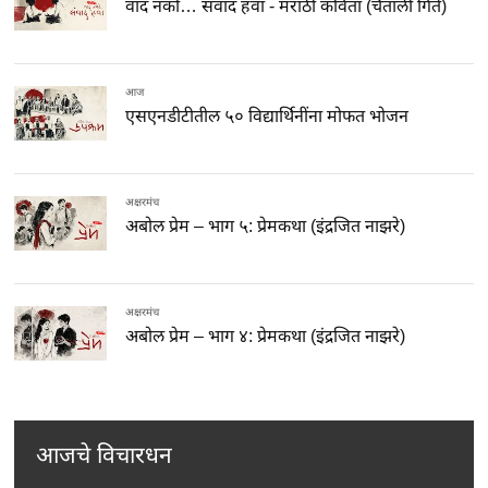
वाद नको… संवाद हवा - मराठी कविता (चैताली गिते)
आज
एसएनडीटीतील ५० विद्यार्थिनींना मोफत भोजन
अक्षरमंच
अबोल प्रेम – भाग ५: प्रेमकथा (इंद्रजित नाझरे)
अक्षरमंच
अबोल प्रेम – भाग ४: प्रेमकथा (इंद्रजित नाझरे)
आजचे विचारधन