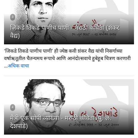
3
जिकडे तिकडे पाणीच पाणी - मराठी कविता (शंकर
वैद्य)
‘जिकडे तिकडे पाणीच पाणी’ ही ज्येष्ठ कवी शंकर वैद्य यांची निसर्गाच्या
वर्षाऋतूतील चैतन्यमय रूपाचे आणि आनंदोत्सवाचे हुबेहूब चित्रण करणारी
...
अधिक वाचा
4
मैत्री एक सोपी व्याख्या - मराठी कविता (पु. ल.
देशपांडे)