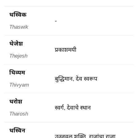
थस्विक
-
Thaswik
थेजेश
प्रकाशमयी
Thejesh
थिव्यम
बुद्धिमान, देव स्वरूप
Thivyam
थरोश
स्वर्ग, देवाचे स्थान
Tharosh
थस्विन
उज्जवल शक्ति, राजांचा राजा