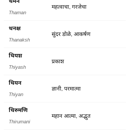
थमन
महत्वाचा, गरजेचा
Thaman
थनक्ष
सुंदर डोळे, आकर्षण
Thanaksh
थियश
प्रकाश
Thiyash
थियन
ज्ञानी, परमात्मा
Thiyan
थिरुमणि
महान आत्मा, अद्भुत
Thirumani