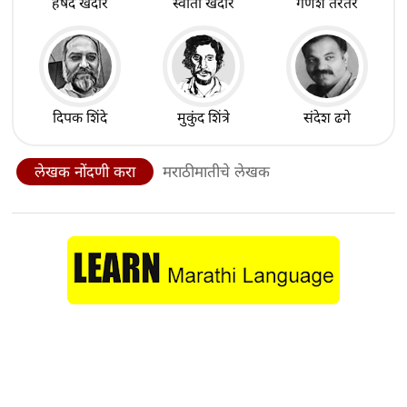
हर्षद खंदारे
स्वाती खंदारे
गणेश तरतरे
दिपक शिंदे
मुकुंद शिंत्रे
संदेश ढगे
लेखक नोंदणी करा
मराठीमातीचे लेखक