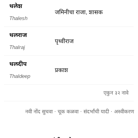
थलेश
जमिनीचा राजा, शासक
Thalesh
थलराज
पृथ्वीराज
Thalraj
थलदीप
प्रकाश
Thaldeep
एकुन ३२ नावे
नवी नोंद सुचवा
·
चूक कळवा
·
संदर्भांची यादी
·
अस्वीकरण