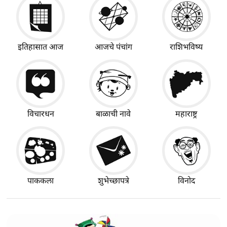
इतिहासात आज
आजचे पंचांग
राशिभविष्य
विचारधन
बाळाची नावे
महाराष्ट्र
पाककला
शुभेच्छापत्रे
विनोद