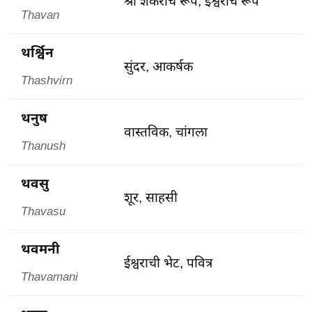
श्री शंकराचे रूप, ईश्वराचे रूप
Thavan
थर्श्विन
सुंदर, आकर्षक
Thashvirn
थनुष
वास्तविक, चांगला
Thanush
थवसु
शूर, साहसी
Thavasu
थवमनी
ईश्वराची भेट, पवित्र
Thavamani