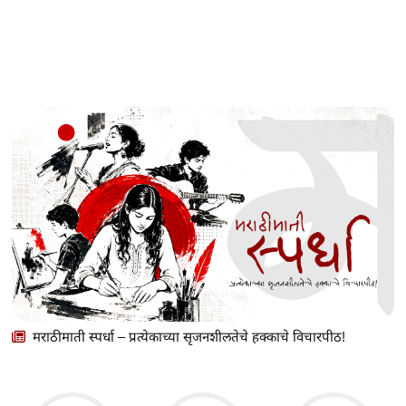
मराठीमाती स्पर्धा – प्रत्येकाच्या सृजनशीलतेचे हक्काचे विचारपीठ!