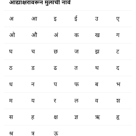
आद्याक्षरावरून मुलांची नावे
अ
आ
इ
ई
उ
ए
ओ
औ
अं
क
ख
ग
घ
च
छ
ज
झ
ट
ठ
ड
ढ
त
थ
द
ध
न
प
फ
ब
भ
म
य
र
ल
व
श
स
ह
क्ष
ज्ञ
ऋ
हृ
श्र
त्र
ऊ