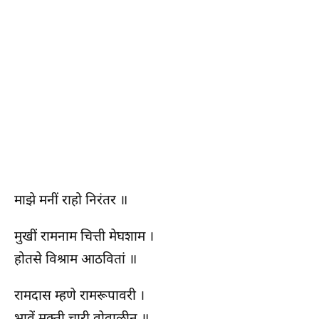
माझे मनीं राहो निरंतर ॥
मुखीं रामनाम चित्ती मेघशाम ।
होतसे विश्राम आठवितां ॥
रामदास म्हणे रामरूपावरी ।
भावें मुक्ती चारी वोवाळीन ॥