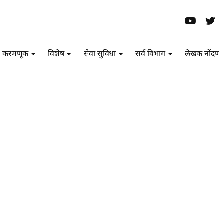
करमणूक
विशेष
सेवा सुविधा
सर्व विभाग
लेखक नोंदण