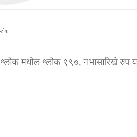
श्लोक
चे श्लोक मधील श्लोक १९७, नभासारिखे रुप य