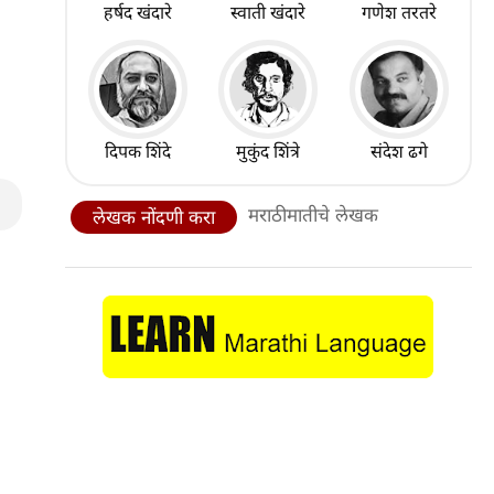
हर्षद खंदारे
स्वाती खंदारे
गणेश तरतरे
दिपक शिंदे
मुकुंद शिंत्रे
संदेश ढगे
मराठीमातीचे लेखक
लेखक नोंदणी करा