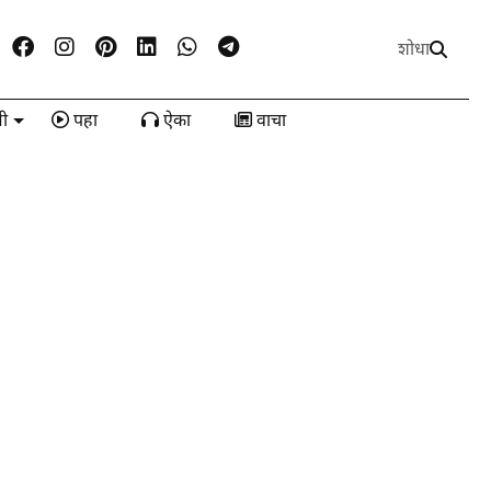
शोधा
ी
पहा
ऐका
वाचा