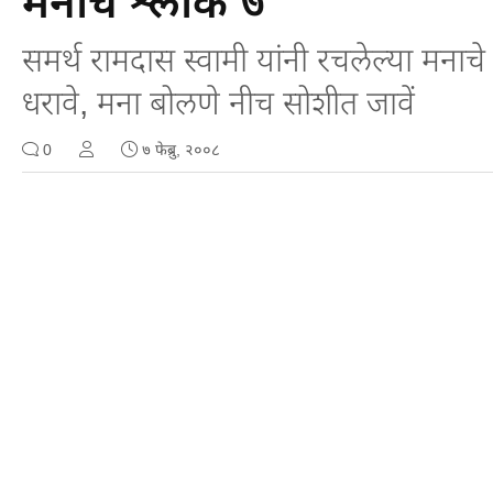
मनाचे श्लोक ७
समर्थ रामदास स्वामी यांनी रचलेल्या मनाचे 
धरावे, मना बोलणे नीच सोशीत जावें
0
७ फेब्रु, २००८