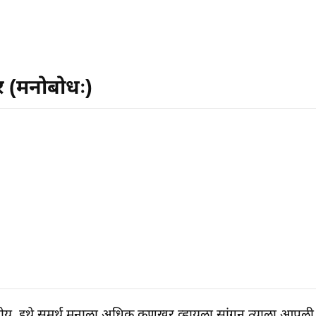
तर (मनोबोधः)
रिष्ट होय. इथे समर्थ मनाला अधिक कणखर व्हायला सांगून त्याला आपली