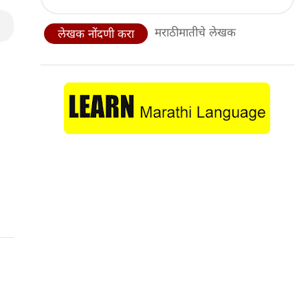
मराठीमातीचे लेखक
लेखक नोंदणी करा