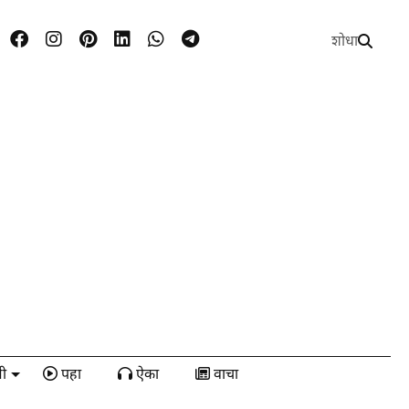
शोधा
ी
पहा
ऐका
वाचा