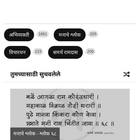
1661
205
अभिव्यक्ती
मनाचे श्लोक
215
206
विचारधन
समर्थ रामदास
तुमच्यासाठी सुचवलेले
मनाचे श्लोक - श्लोक ६८