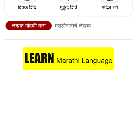
दिपक शिंदे
मुकुंद शिंत्रे
संदेश ढगे
लेखक नोंदणी करा
मराठीमातीचे लेखक