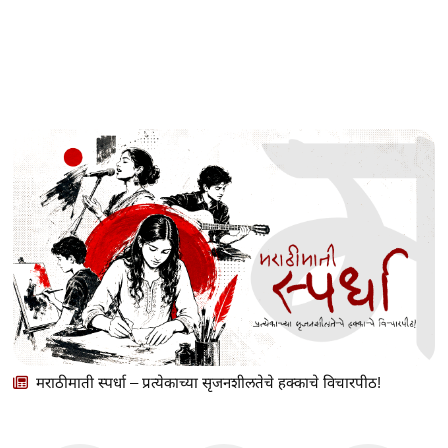
मराठीमाती स्पर्धा – प्रत्येकाच्या सृजनशीलतेचे हक्काचे विचारपीठ!