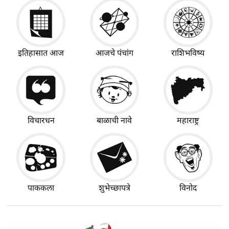
इतिहासात आज
आजचे पंचांग
राशिभविष्य
विचारधन
बाळाची नावे
महाराष्ट्र
पाककला
शुभेच्छापत्रे
विनोद