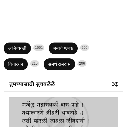
1661
205
अभिव्यक्ती
मनाचे श्लोक
215
206
विचारधन
समर्थ रामदास
तुमच्यासाठी सुचवलेले