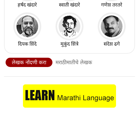
हर्षद खंदारे
स्वाती खंदारे
गणेश तरतरे
दिपक शिंदे
मुकुंद शिंत्रे
संदेश ढगे
लेखक नोंदणी करा
मराठीमातीचे लेखक