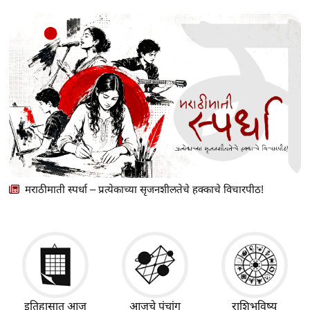
मराठीमाती स्पर्धा – प्रत्येकाच्या सृजनशीलतेचे हक्काचे विचारपीठ!
इतिहासात आज
आजचे पंचांग
राशिभविष्य