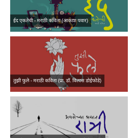
ईद एकतेची - मराठी कविता (आकाश पवार)
तुझी फुले - मराठी कविता (प्रा. डॉ. विलास डोईफोडे)