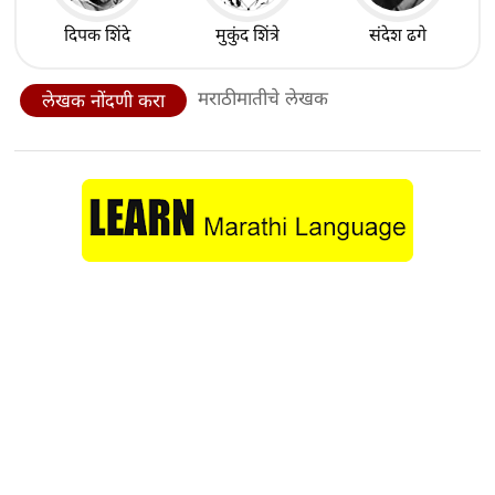
दिपक शिंदे
मुकुंद शिंत्रे
संदेश ढगे
मराठीमातीचे लेखक
लेखक नोंदणी करा