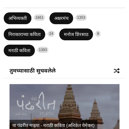
1661
1353
अभिव्यक्ती
अक्षरमंच
24
9
निराकाराच्या कविता
मनोज शिरसाठ
1383
मराठी कविता
तुमच्यासाठी सुचवलेले
या पंढरीत माझ्या - मराठी कविता (अनिकेत येमेकर)