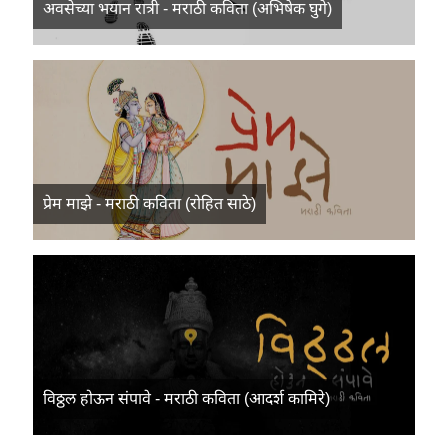
अवसेच्या भयान रात्री - मराठी कविता (अभिषेक घुगे)
प्रेम माझे - मराठी कविता (रोहित साठे)
विठ्ठल होऊन संपावे - मराठी कविता (आदर्श कामिरे)