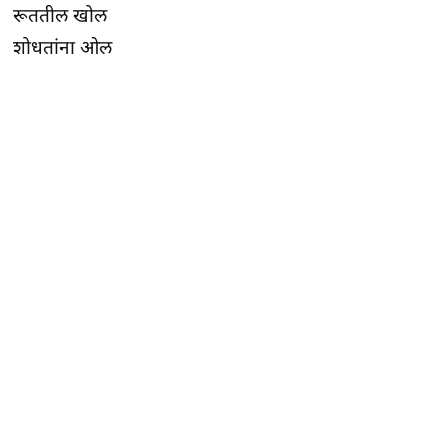
रूततील खोल
शोधतांना ओल