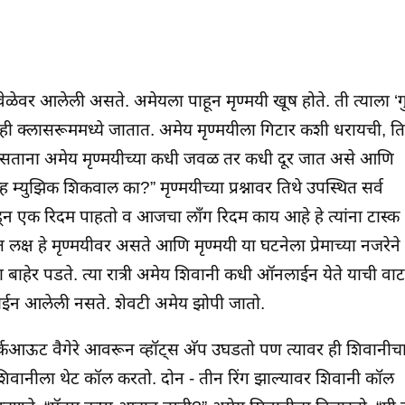
ेळेवर आलेली असते. अमेयला पाहून मृण्मयी खूष होते. ती त्याला ‘ग
ोघेही क्लासरूममध्ये जातात. अमेय मृण्मयीला गिटार कशी धरायची, ति
ित असताना अमेय मृण्मयीच्या कधी जवळ तर कधी दूर जात असे आणि
ह म्युझिक शिकवाल का?” मृण्मयीच्या प्रश्नावर तिथे उपस्थित सर्व
डून एक रिदम पाहतो व आजचा लॉंग रिदम काय आहे हे त्यांना टास्क
क्ष हे मृण्मयीवर असते आणि मृण्मयी या घटनेला प्रेमाच्या नजरेने
ा बाहेर पडते. त्या रात्री अमेय शिवानी कधी ऑनलाईन येते याची वाट
ाईन आलेली नसते. शेवटी अमेय झोपी जातो.
आऊट वैगेरे आवरून व्हॉट्स अ‍ॅप उघडतो पण त्यावर ही शिवानीच
िवानीला थेट कॉल करतो. दोन - तीन रिंग झाल्यावर शिवानी कॉल