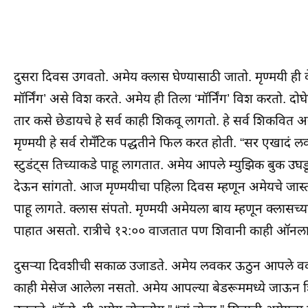
दुसरा दिवस उगवतो. अमेय क्लास घेण्यासाठी जातो. मृण्मयी ही व
मॉर्निंग’ असे विश करते. अमेय ही तिला ‘मॉर्निंग’ विश करतो. द
तार कसे छेडायचे हे सर्व काही शिकवू लागतो. हे सर्व शिकव
मृण्मयी हे सर्व रोमँटिक पद्धतीने फिल करत होती. “सर एखादं लव्
स्टुडंट्स तिच्याकडे पाहू लागतात. अमेय आपले म्युझिक बुक उघ
देऊन सांगतो. आज मृण्मयीचा पहिला दिवस म्हणून अमेयचे जास्त ल
पाहू लागते. क्लास संपतो. मृण्मयी अमेयला बाय म्हणून क्लासच्य
पाहात असतो. रात्रीचे १२:०० वाजतात पण शिवानी काही ऑनल
दुसऱ्या दिवशीची सकाळ उजाडते. अमेय लवकर ऊठुन आपले वर्क
काही मेसेज आलेला नसतो. अमेय आपल्या बेडरूममध्ये जाऊन श