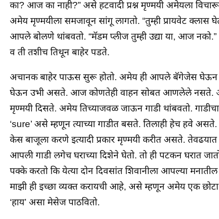
का? आज का नाही?” असे हटवादी प्रश्न मृण्मयी अमेयला विचारू 
अमेय मृण्मयीला समजावून सांगू लागतो. “तुम्ही प्रायवेट क्लास 
आपले बोलणे थांबवतो. “मॅडम प्लीज तुम्ही उद्या या, आज नको.” 
व ती तशीच तिथून बाहेर पडते.
अचानक बाहेर पाऊस सुरू होतो. अमेय ही आपले बॅगेजेस घेऊन ख
घेऊन उभी असते. आज कोणतेही वाहन सोबत आणलेले नसते. अ
मृण्मयी दिसते. अमेय तिच्याजवळ जाऊन गाडी थांबवतो. गाडीच
‘sure’ असे म्हणून त्याच्या गाडीत बसते. तिलाही हेच हवे असत
केस बाजूला करणे इत्यादी प्रकार मृण्मयी करीत असते. तेवढयात 
आपली गाडी लगेच घराच्या दिशेने घेतो. तो ही पटकन घरात जातो
पक्के करतो कि येत्या दोन दिवसांत शिवानीला आपल्या मनातील 
माझी ही इच्छा व्यक्त करायची आहे, असे म्हणून अमेय एक छोटा
‘हाय’ असा मेसेज पाठवितो.