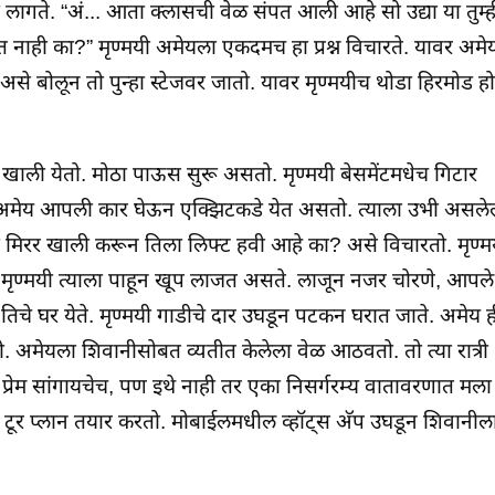
लागते. “अं... आता क्लासची वेळ संपत आली आहे सो उद्या या तुम्ह
घेत नाही का?” मृण्मयी अमेयला एकदमच हा प्रश्न विचारते. यावर अमे
असे बोलून तो पुन्हा स्टेजवर जातो. यावर मृण्मयीच थोडा हिरमोड ह
ाली येतो. मोठा पाऊस सुरू असतो. मृण्मयी बेसमेंटमधेच गिटार
मेय आपली कार घेऊन एक्झिटकडे येत असतो. त्याला उभी असले
ा मिरर खाली करून तिला लिफ्ट हवी आहे का? असे विचारतो. मृण्म
े. मृण्मयी त्याला पाहून खूप लाजत असते. लाजून नजर चोरणे, आपले
तिचे घर येते. मृण्मयी गाडीचे दार उघडून पटकन घरात जाते. अमेय ह
. अमेयला शिवानीसोबत व्यतीत केलेला वेळ आठवतो. तो त्या रात्री
प्रेम सांगायचेच, पण इथे नाही तर एका निसर्गरम्य वातावरणात मला
 टूर प्लान तयार करतो. मोबाईलमधील व्हॉट्स अ‍ॅप उघडून शिवानील