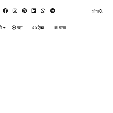
शोधा
ी
पहा
ऐका
वाचा