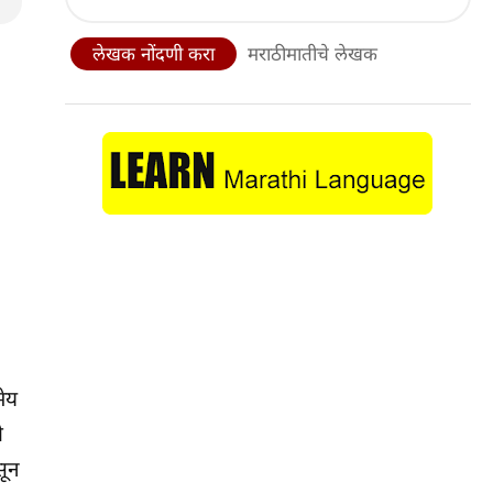
लेखक नोंदणी करा
मराठीमातीचे लेखक
मेय
ी
सून