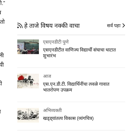
ी.”
य
ोतो
हे ताजे विषय नक्की वाचा
सर्व पहा
एसएनडीटी पुणे
एसएनडीटीत वाणिज्य विद्यार्थी संघाचा थाटात
ली
शुभारंभ
यी
आज
ी
एस.एन.डी.टी. विद्यार्थिनींचा लवळे गावात
भातरोपण उपक्रम
अभिव्यक्ती
ा
खड्ड्यांतला विकास (व्यंगचित्र)