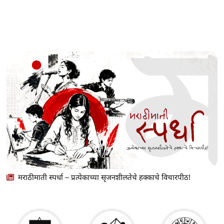
मराठीमाती स्पर्धा – प्रत्येकाच्या सृजनशीलतेचे हक्काचे विचारपीठ!