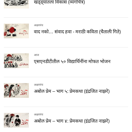
खड्ड्यांतला विकास (व्यंगचित्र)
अक्षरमंच
वाद नको… संवाद हवा - मराठी कविता (चैताली गिते)
आज
एसएनडीटीतील ५० विद्यार्थिनींना मोफत भोजन
अक्षरमंच
अबोल प्रेम – भाग ५: प्रेमकथा (इंद्रजित नाझरे)
अक्षरमंच
अबोल प्रेम – भाग ४: प्रेमकथा (इंद्रजित नाझरे)