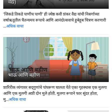
वैद्य)
‘जिकडे तिकडे पाणीच पाणी’ ही ज्येष्ठ कवी शंकर वैद्य यांची निसर्गाच्या
वर्षाऋतूतील चैतन्यमय रूपाचे आणि आनंदोत्सवाचे हुबेहूब चित्रण करणारी
...
अधिक वाचा
3
भाऊ आणि बहीण
शारिरीक व्यंगावर सद्‍गुणांचे पांघरूण घालता येते एका गृहस्थास एक मुलगा
आणि एक मुलगी अशी दोन मुले होती. मुलगा रूपाने फार सुंदर होता,
मु...
अधिक वाचा