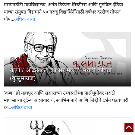
एसएनडीटी महाविद्यालय, अनंत डिफेन्स सिस्टीम्स आणि गुडविल इंडिया
यांच्या संयुक्त विद्यमाने ५० गरजू विद्यार्थिनींसाठी वर्षभर दररोज मोफत
पौष...
अधिक वाचा
6
कणा / ओळखलत का सर मला?: मराठी कविता
(कुसुमाग्रज)
‘कणा’ ही महापूर आणि संसाराच्या उध्वस्ततेच्या पार्श्वभूमीवर मराठी
माणसाच्या दुर्दम्य आशावादाचे, स्वाभिमानाचे आणि जिद्दीचे दर्शन घडवणारी
क...
अधिक वाचा