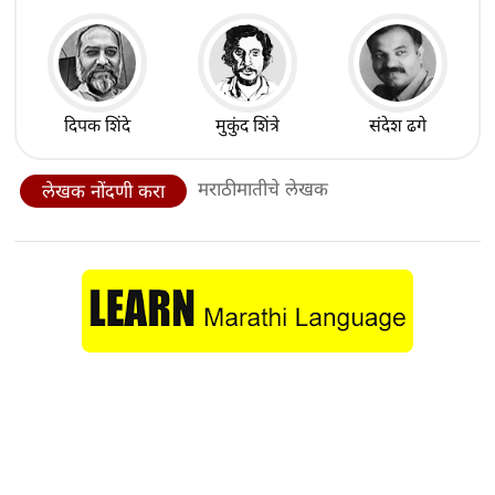
दिपक शिंदे
मुकुंद शिंत्रे
संदेश ढगे
मराठीमातीचे लेखक
लेखक नोंदणी करा