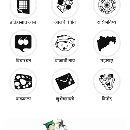
इतिहासात आज
आजचे पंचांग
राशिभविष्य
विचारधन
बाळाची नावे
महाराष्ट्र
पाककला
शुभेच्छापत्रे
विनोद