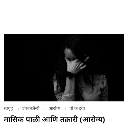
स्वगृह
जीवनशैली
आरोग्य
पी के देवी
मासिक पाळी आणि तक्रारी (आरोग्य)