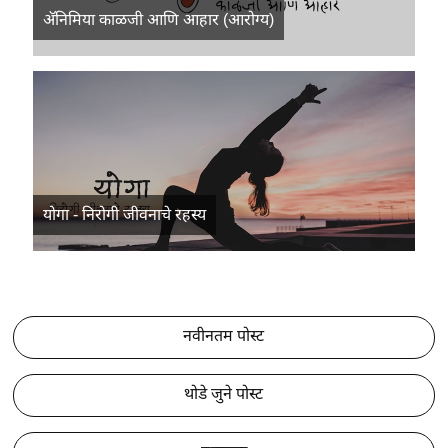
अ‍ॅनिमिया काळजी आणि आहार (आरोग्य)
योगा - निरोगी जीवनाचे रहस्य
नवीनतम पोस्ट
थोडे जुने पोस्ट