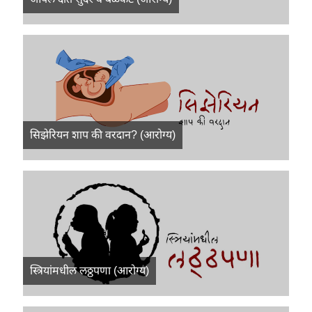
सिझेरियन शाप की वरदान? (आरोग्य)
स्त्रियांमधील लठ्ठपणा (आरोग्य)