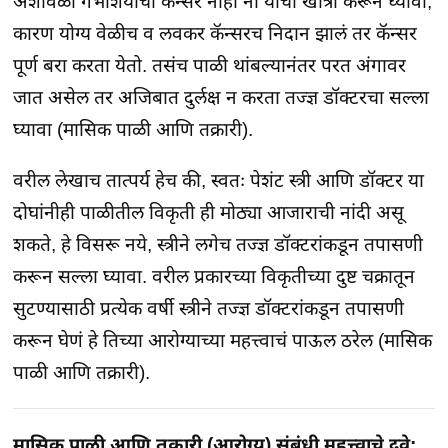
अशावेळी गर्भाशयाचा कॅन्सर नाही ना याची खात्री करून घ्यावी,
कारण योग्य वेळीच व लवकर कॅन्सरच निदान झालं तर कॅन्सर
पूर्ण बरा करता येतो. तसंच पाळी थांबल्यानंतर परत अंगावर
जात असेल तर अजिबात दुर्लक्ष न करता तज्ज्ञ डॉक्टरचा सल्ला
घ्यावा (मासिक पाळी आणि तक्रारी).
वरील लेखाच तात्पर्य हेच की, स्वतः पेशंट स्त्री आणि डॉक्टर या
दोघांनीही पाळीतील विकृती ही मोठ्या आजाराची नांदी असू
शकते, हे विसरू नये, स्त्रीने लगेच तज्ज्ञ डॉक्टरांकडून तपासणी
करून सल्ला घ्यावा. वरील प्रकारच्या विकृतीच्या दुष्ट चक्रातून
सुटण्यासाठी प्रत्येक वर्षी स्त्रीने तज्ज्ञ डॉक्टरांकडून तपासणी
करून घेणं हे तिच्या आरोग्याच्या महत्त्वाचं पाऊल ठरेल (मासिक
पाळी आणि तक्रारी).
मासिक पाळी आणि तक्रारी (आरोग्य) संबंधी महत्त्वाचे दुवे: