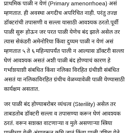
प्राथमिक पाळी न येणं (Primary amenorrhoea) असं
म्हणतात. ही अवस्था अगदीच अपरिचित नाही. परंतु तज्ज्ञ
डॉक्टरांची तपासणी व सल्ला यासाठी आवश्यक ठरतो.पूर्वी
पाळी सुरू होऊन जर परत पाळी येणेच बंद झाले असेल तर
त्यास सेकंडरी अमेनोरिया किंवा दुय्यम पाळी न येणं असं
म्हणतात ५ ते ६ महिन्यापर्यंत पाली न आल्यास डॉक्टरी सल्ला
घेणं आवश्यक असतं अशी पाळी बंद होण्याचं कारण हे
गर्भाशयाशी संबधित किंवा नलिका विरहित ग्रंथीशी संबंधित
असतं या नलिकाविरहित ग्रंथीच वेळच्यावेळी पाळी येण्यासाठी
कार्यक्षम असतात.
जर पाळी बंद होण्याबरोबर व्यंधत्व (Sterility) असेल तर
ताबडतोब डॉक्टरी सल्ला व तपासण्या करून घेणं आवश्यक
ठरतं. वरून सशक्त वाटणाऱ्या व मुले असणाऱ्या स्त्रिया
पाळीच्या वेळी अंगावरून कमि जातं किंवा पाळी उशिरा येते