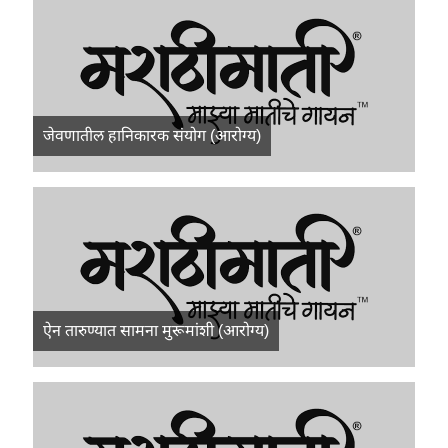
जेवणातील हानिकारक संयोग (आरोग्य)
ऐन तारुण्यात सामना मुरूमांशी (आरोग्य)