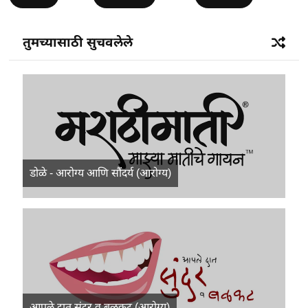
तुमच्यासाठी सुचवलेले
डोळे - आरोग्य आणि सौंदर्य (आरोग्य)
आपले दात सुंदर व बळकट (आरोग्य)