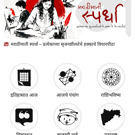
मराठीमाती स्पर्धा – प्रत्येकाच्या सृजनशीलतेचे हक्काचे विचारपीठ!
इतिहासात आज
आजचे पंचांग
राशिभविष्य
विचारधन
बाळाची नावे
महाराष्ट्र