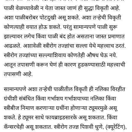
पाळी वेळच्यावेळी न येता जास्त जाणं ही सुद्धा विकृती आहे.
अशा पाळीबरोबर पोटदुखी असू शकते. अशा तऱ्हेची विकृती
कोणत्याही वयात होऊ शकते. परंतु सामान्यपणे पाळी सुरू
झाल्यावर लगेच किंवा पाळी बंद होत असताना जास्त प्रमाणात
आढळते. अशावेळी स्त्रीरोग तज्ज्ञांचा सल्ला येथे महत्त्वाच ठरतं.
स्त्रीरोग तज्ज्ञांच्या सल्ल्याशिवाय कोणतेही औषध घेऊ नये.
आतून तपासणी करून घेणं ही कारण हुडकण्यासाठी महत्त्वाची
तपासणी आहे.
सामान्यपणे अशा तऱ्हेची पाळीतील विकृती ही नलिका विरहीत
ग्रंथीशी संबंधित किंवा गर्भाशय गर्भाशयाच्या नलिका किंवा
स्त्रीबीज निमाण करणाऱ्या ग्रथींना होणाऱ्या ट्यूमरमुळे असू
शकते. हे ट्यूमर साधे फायब्राइडसारके असू शकतात. किंवा
कॅन्सरचेही असू शकतात. स्त्रीरोग तज्ज्ञ पिशवी धुणे, (क्यूरेटिंग),