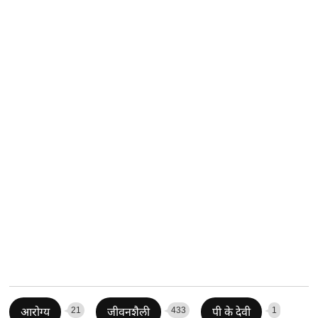
21
433
1
आरोग्य
जीवनशैली
पी के देवी