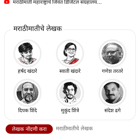
मराठीमाती महाराष्ट्राचे जिवंत डिजिटल संग्रहालय…
मराठीमातीचे लेखक
हर्षद खंदारे
स्वाती खंदारे
गणेश तरतरे
दिपक शिंदे
मुकुंद शिंत्रे
संदेश ढगे
मराठीमातीचे लेखक
लेखक नोंदणी करा