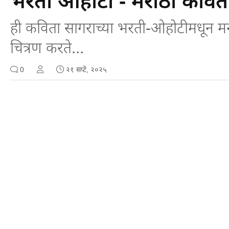
भरती ओहोटी - मराठी कविता 
ही कविता सागराच्या भरती-ओहोटीमधून मनाच
चित्रण करते...
0
२१ सप्टें, २०२५