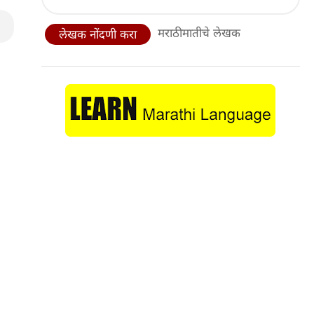
मराठीमातीचे लेखक
लेखक नोंदणी करा