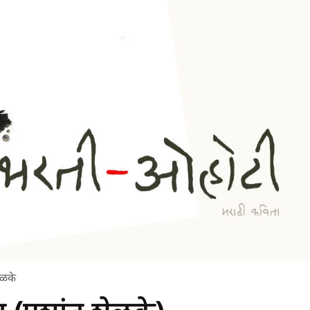
शेळके