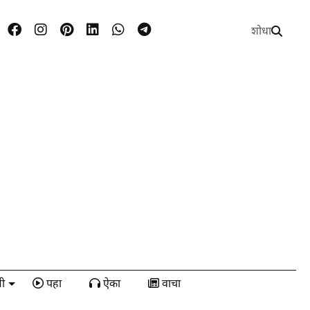
शोधा
ी
पहा
ऐका
वाचा