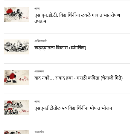
आज
एस.एन.डी.टी. विद्यार्थिनींचा लवळे गावात भातरोपण
उपक्रम
अभिव्यक्ती
खड्ड्यांतला विकास (व्यंगचित्र)
अक्षरमंच
वाद नको… संवाद हवा - मराठी कविता (चैताली गिते)
आज
एसएनडीटीतील ५० विद्यार्थिनींना मोफत भोजन
अक्षरमंच