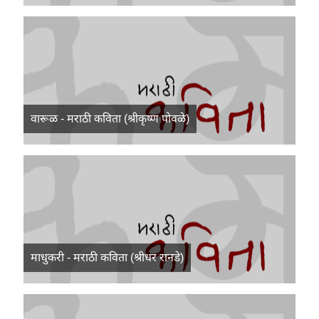
वारूळ - मराठी कविता (श्रीकृष्ण पोवळे)
माधुकरी - मराठी कविता (श्रीधर रानडे)