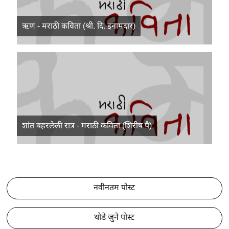
ऋण - मराठी कविता (श्री. दि. इनामदार)
शांत बहरलेली रात्र - मराठी कविता (शिरीष पै)
नवीनतम पोस्ट
थोडे जुने पोस्ट