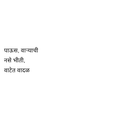
पाऊस, वाऱ्याची
नसे भीती,
वाटेत वादळ