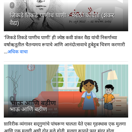
2
जिकडे तिकडे पाणीच पाणी - मराठी कविता (शंकर
वैद्य)
‘जिकडे तिकडे पाणीच पाणी’ ही ज्येष्ठ कवी शंकर वैद्य यांची निसर्गाच्या
वर्षाऋतूतील चैतन्यमय रूपाचे आणि आनंदोत्सवाचे हुबेहूब चित्रण करणारी
...
अधिक वाचा
3
भाऊ आणि बहीण
शारिरीक व्यंगावर सद्‍गुणांचे पांघरूण घालता येते एका गृहस्थास एक मुलगा
आणि एक मुलगी अशी दोन मुले होती. मुलगा रूपाने फार सुंदर होता,