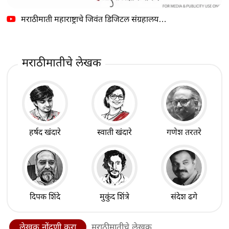
मराठीमाती महाराष्ट्राचे जिवंत डिजिटल संग्रहालय…
मराठीमातीचे लेखक
हर्षद खंदारे
स्वाती खंदारे
गणेश तरतरे
दिपक शिंदे
मुकुंद शिंत्रे
संदेश ढगे
लेखक नोंदणी करा
मराठीमातीचे लेखक