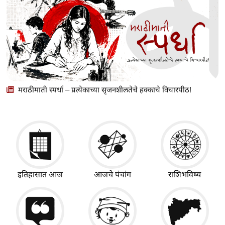
मराठीमाती स्पर्धा – प्रत्येकाच्या सृजनशीलतेचे हक्काचे विचारपीठ!
इतिहासात आज
आजचे पंचांग
राशिभविष्य