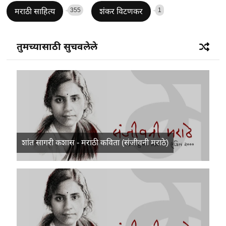
355
1
मराठी साहित्य
शंकर विटणकर
तुमच्यासाठी सुचवलेले
शांत सागरी कशास - मराठी कविता (संजीवनी मराठे)