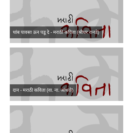
थांब पावसा ऊन पडू दे - मराठी कविता (श्रीधर रानडे)
दान - मराठी कविता (वा. ना. आंधळे)