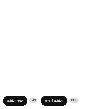
349
1383
कवितासंग्रह
मराठी कविता