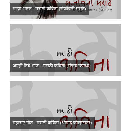
माझा भारत - मराठी कविता (संजीवनी मराठे)
आम्ही तिघे भाऊ - मराठी कविता (संजय उपाध्ये)
महाराष्ट्र गीत - मराठी कविता (श्रीपाद कोल्हटकर)