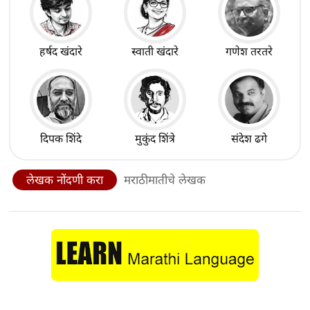
हर्षद खंदारे
स्वाती खंदारे
गणेश तरतरे
दिपक शिंदे
मुकुंद शिंत्रे
संदेश ढगे
लेखक नोंदणी करा
मराठीमातीचे लेखक