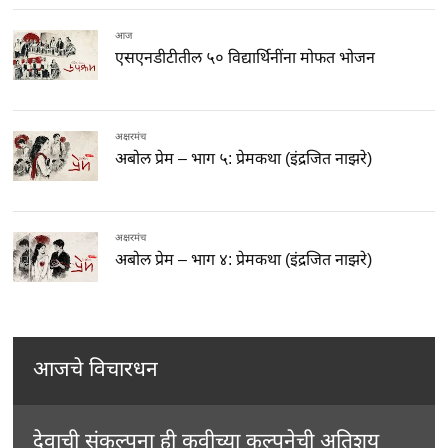
आज
एसएनडीटीतील ५० विद्यार्थिनींना मोफत भोजन
अक्षरमंच
अबोल प्रेम – भाग ५: प्रेमकथा (इंद्रजित नाझरे)
अक्षरमंच
अबोल प्रेम – भाग ४: प्रेमकथा (इंद्रजित नाझरे)
आजचे विचारधन
देवाची संकल्पना ही कवीच्या कल्पनेची अतिशय