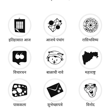
इतिहासात आज
आजचे पंचांग
राशिभविष्य
विचारधन
बाळाची नावे
महाराष्ट्र
पाककला
शुभेच्छापत्रे
विनोद