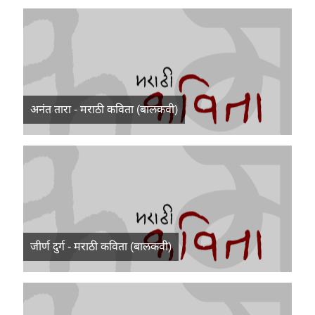
अनंत तारा - मराठी कविता (बालकवी)
जीर्ण दुर्ग - मराठी कविता (बालकवी)