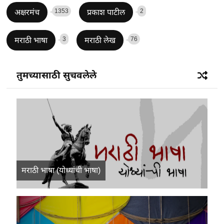
1353
2
अक्षरमंच
प्रकाश पाटील
3
76
मराठी भाषा
मराठी लेख
तुमच्यासाठी सुचवलेले
मराठी भाषा (योध्यांची भाषा)