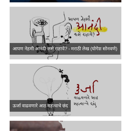
आपण नेहमी आनंदी कसे राहावे? - मराठी लेख (योगेश सोनवणे)
ऊर्जा वाढवणारे आठ महत्वाचे छंद