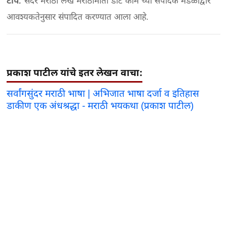
टीप:
सदर मराठी लेख मराठीमाती डॉट कॉम च्या संपादक मंडळाद्वारे
आवश्यकतेनुसार संपादित करण्यात आला आहे.
प्रकाश पाटील यांचे इतर लेखन वाचा:
सर्वांगसुंदर मराठी भाषा | अभिजात भाषा दर्जा व इतिहास
डाकीण एक अंधश्रद्धा - मराठी भयकथा (प्रकाश पाटील)