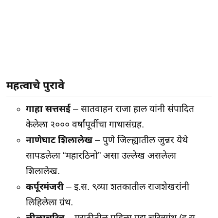
महत्वाचे पुरावे
गाहा सत्तसई
– सातवाहन राजा हाल यांनी संपादित
केलेला २००० वर्षांपूर्वीचा गाथासंग्रह.
नाणेघाट शिलालेख
– पुणे जिल्ह्यातील जुन्नर येथे
सापडलेला “महारठिनो” असा उल्लेख असलेला
शिलालेख.
कर्पूरमंजरी
– इ.स. ९व्या शतकातील राजशेखरांनी
लिहिलेला ग्रंथ.
लीळाचरित्र
– मराठीतील पहिला गद्य चरित्रग्रंथ (इ.स.