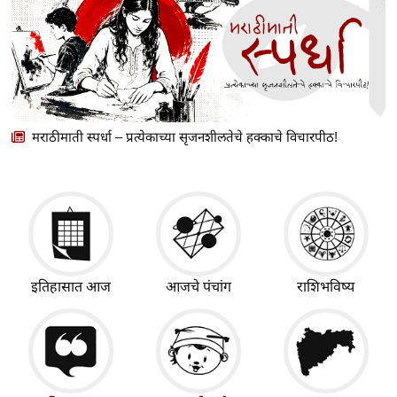
मराठीमाती स्पर्धा – प्रत्येकाच्या सृजनशीलतेचे हक्काचे विचारपीठ!
इतिहासात आज
आजचे पंचांग
राशिभविष्य