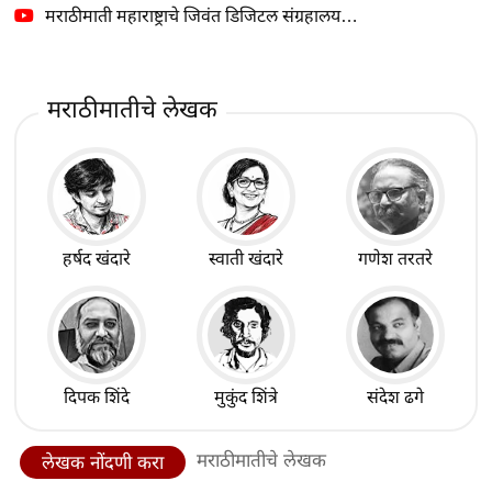
मराठीमाती महाराष्ट्राचे जिवंत डिजिटल संग्रहालय…
मराठीमातीचे लेखक
हर्षद खंदारे
स्वाती खंदारे
गणेश तरतरे
दिपक शिंदे
मुकुंद शिंत्रे
संदेश ढगे
मराठीमातीचे लेखक
लेखक नोंदणी करा