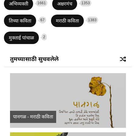
1661
1353
अभिव्यक्ती
अक्षरमंच
67
1383
तिच्या कविता
मराठी कविता
2
मुक्ताई पांचाळ
तुमच्यासाठी सुचवलेले
पानगळ - मराठी कविता