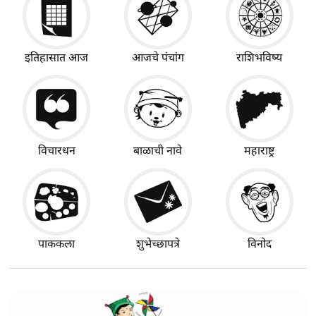
इतिहासात आज
आजचे पंचांग
राशिभविष्य
विचारधन
बाळाची नावे
महाराष्ट्र
पाककला
शुभेच्छापत्रे
विनोद