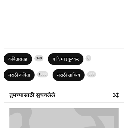
349
6
कवितासंग्रह
ग दि माडगूळकर
1383
355
मराठी कविता
मराठी साहित्य
तुमच्यासाठी सुचवलेले