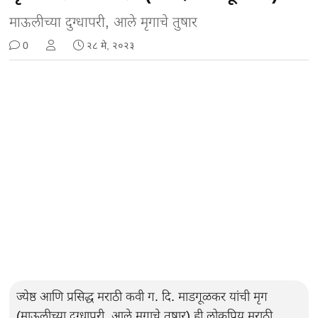
माऊलीच्या दुग्धापरी, आले मृगाचे तुषार
0
२८ मे, २०२३
ज्येष्ठ आणि प्रसिद्ध मराठी कवी ग. दि. माडगूळकर यांची मृग
(माऊलीच्या दुग्धापरी, आले मृगाचे तुषार) ही लोकप्रिय मराठी