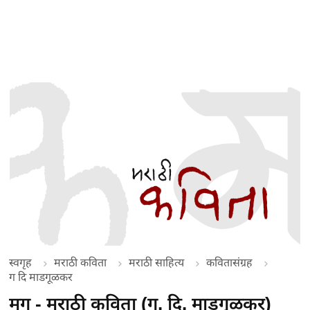
स्वगृह
मराठी कविता
मराठी साहित्य
कवितासंग्रह
ग दि माडगूळकर
मृग - मराठी कविता (ग. दि. माडगूळकर)