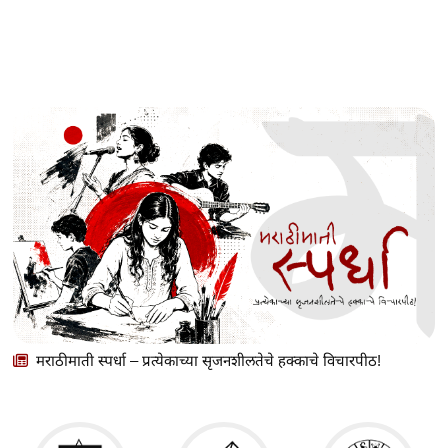
मराठीमाती स्पर्धा – प्रत्येकाच्या सृजनशीलतेचे हक्काचे विचारपीठ!