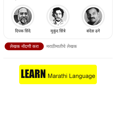
दिपक शिंदे
मुकुंद शिंत्रे
संदेश ढगे
लेखक नोंदणी करा
मराठीमातीचे लेखक