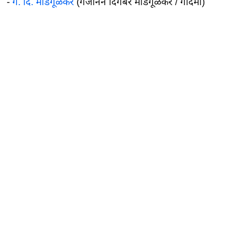
-
ग. दि. माडगूळकर
(गजानन दिगंबर माडगूळकर / गदिमा)