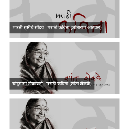
भारती सृष्टीचे सौंदर्य - मराठी कविता (शांताराम आठवले)
चांदूमामा डोकावतो - मराठी कविता (शांता शेळके)