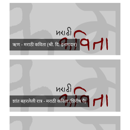
ऋण - मराठी कविता (श्री. दि. इनामदार)
शांत बहरलेली रात्र - मराठी कविता (शिरीष पै)