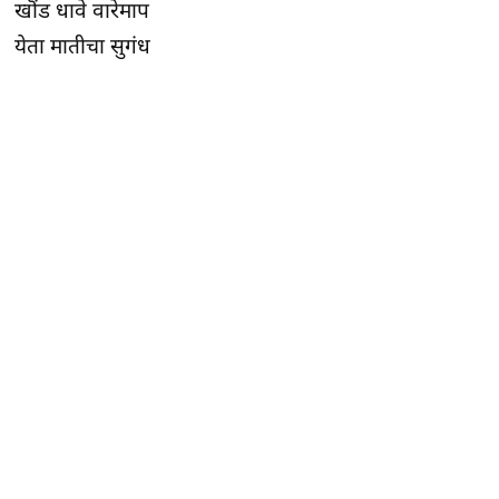
खॊंड धावे वारेमाप
येता मातीचा सुगंध