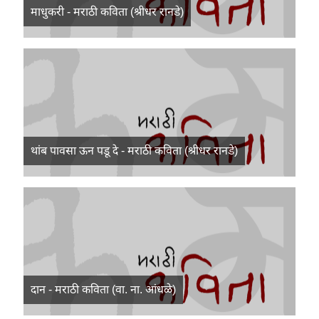
माधुकरी - मराठी कविता (श्रीधर रानडे)
थांब पावसा ऊन पडू दे - मराठी कविता (श्रीधर रानडे)
दान - मराठी कविता (वा. ना. आंधळे)