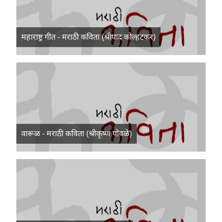
महाराष्ट्र गीत - मराठी कविता (श्रीपाद कोल्हटकर)
वारूळ - मराठी कविता (श्रीकृष्ण पोवळे)