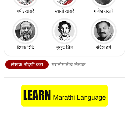
हर्षद खंदारे
स्वाती खंदारे
गणेश तरतरे
दिपक शिंदे
मुकुंद शिंत्रे
संदेश ढगे
लेखक नोंदणी करा
मराठीमातीचे लेखक