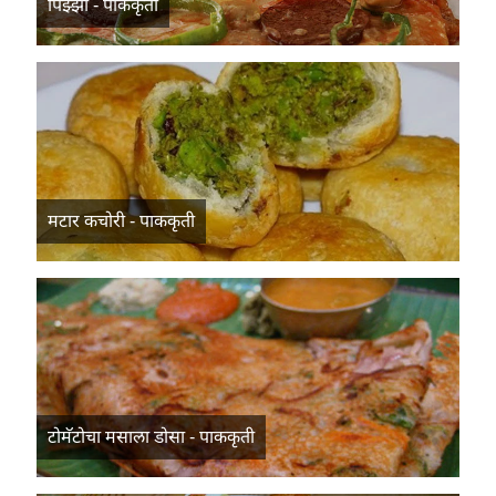
पिझ्झा - पाककृती
मटार कचोरी - पाककृती
टोमॅटोचा मसाला डोसा - पाककृती