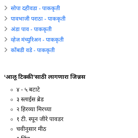
सोपा दहीवडा - पाककृती
पावभाजी पराठा - पाककृती
अंडा पाव - पाककृती
व्हेज मंच्युरिअन - पाककृती
कोंबडी वडे - पाककृती
‘आलू टिक्की’साठी लागणारा जिन्नस
४ - ५ बटाटे
३ स्लाईस ब्रेड
२ हिरव्या मिरच्या
१ टी. स्पून जीरे पावडर
चवीनुसार मीठ