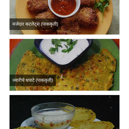
मजेदार कटलेट्स (पाककृती)
ज्वारीचे धपाटे (पाककृती)