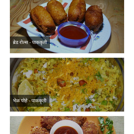
ब्रेड रोल्स - पाककृती
भेळ पोहे - पाककृती