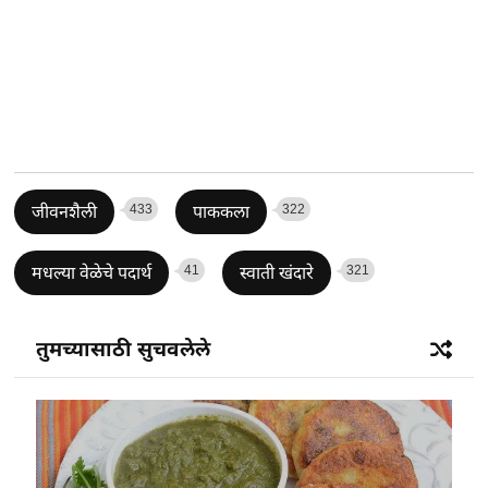
433
322
जीवनशैली
पाककला
41
321
मधल्या वेळेचे पदार्थ
स्वाती खंदारे
तुमच्यासाठी सुचवलेले