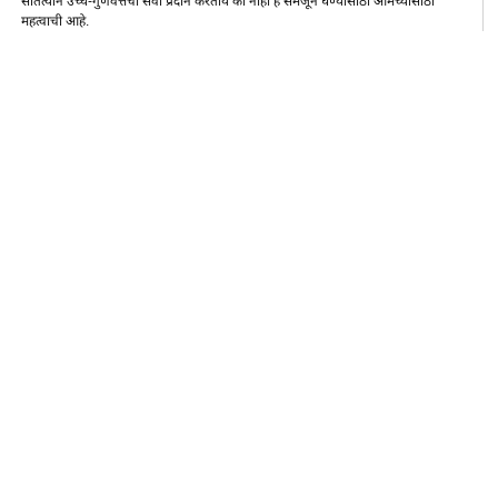
सातत्याने उच्च-गुणवत्तेची सेवा प्रदान करतोय की नाही हे समजून घेण्यासाठी आमच्यासाठी
महत्वाची आहे.