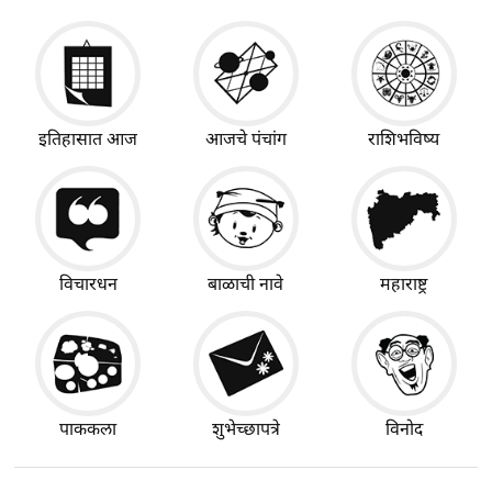
इतिहासात आज
आजचे पंचांग
राशिभविष्य
विचारधन
बाळाची नावे
महाराष्ट्र
पाककला
शुभेच्छापत्रे
विनोद