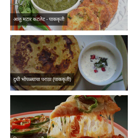
आलू मटार कटलेट - पाककृती
दुधी भोपळ्याचा पराठा (पाककृती)