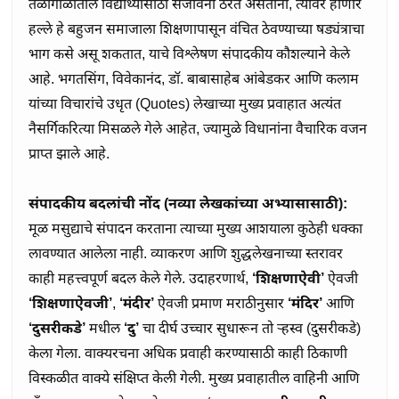
तळागाळातील विद्यार्थ्यांसाठी संजीवनी ठरत असताना, त्यावर होणारे 
हल्ले हे बहुजन समाजाला शिक्षणापासून वंचित ठेवण्याच्या षड्यंत्राचा 
भाग कसे असू शकतात, याचे विश्लेषण संपादकीय कौशल्याने केले 
आहे. भगतसिंग, विवेकानंद, डॉ. बाबासाहेब आंबेडकर आणि कलाम 
यांच्या विचारांचे उधृत (Quotes) लेखाच्या मुख्य प्रवाहात अत्यंत 
नैसर्गिकरित्या मिसळले गेले आहेत, ज्यामुळे विधानांना वैचारिक वजन 
प्राप्त झाले आहे.

संपादकीय बदलांची नोंद (नव्या लेखकांच्या अभ्यासासाठी):
मूळ मसुद्याचे संपादन करताना त्याच्या मुख्य आशयाला कुठेही धक्का 
लावण्यात आलेला नाही. व्याकरण आणि शुद्धलेखनाच्या स्तरावर 
काही महत्त्वपूर्ण बदल केले गेले. उदाहरणार्थ, 
‘शिक्षणाऐवी’
 ऐवजी 
‘शिक्षणाऐवजी’
, 
‘मंदीर’
 ऐवजी प्रमाण मराठीनुसार 
‘मंदिर’
 आणि 
‘दुसरीकडे’
 मधील 
‘दु’
 चा दीर्घ उच्चार सुधारून तो र्‍हस्व (दुसरीकडे) 
केला गेला. वाक्यरचना अधिक प्रवाही करण्यासाठी काही ठिकाणी 
विस्कळीत वाक्ये संक्षिप्त केली गेली. मुख्य प्रवाहातील वाहिनी आणि 