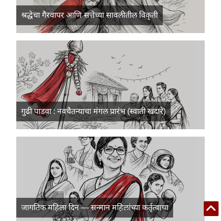
श्रद्धेचा गैरवापर आणि सत्तेच्या सावलीतील विकृती
गुढी पाडवा : नवचैतन्याचा मंगल प्रारंभ (स्वाती खंदारे)
जागतिक महिला दिन — सन्मान महिलांच्या कर्तृत्वाचा