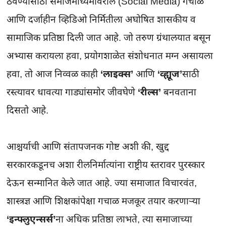
ठेवण्यासाठी समाजमाध्यमांवरील (Social Media) गचाळ 
आणि दर्जाहीन व्हिडिओ निर्मितीला अघोषित शासकीय व 
सामाजिक प्रतिष्ठा दिली जात आहे. जो तरुण ग्रंथालयात बसून 
अभ्यास करायला हवा, प्रयोगशाळेत संशोधनात मग्न असायला 
हवा, तो आज निव्वळ काही 
‘लाइक्स’
 आणि 
‘व्ह्यूज’
साठी 
रस्त्यावर धावत्या गाड्यांसमोर जीवघेणे 
‘रील्स’
 बनवताना 
दिसतो आहे.

आश्चर्याची आणि संतापजनक गोष्ट अशी की, खुद्द 
सरकारकडूनच अशा रीलनिर्मात्यांना राष्ट्रीय स्तरावर पुरस्कार 
देऊन सन्मानित केले जात आहे. ज्या समाजात विचारवंत, 
शास्त्रज्ञ आणि शिक्षकांपेक्षा गचाळ मजकूर तयार करणाऱ्या 
‘इन्फ्लुएन्सर्स’
ना अधिक प्रतिष्ठा लाभते, त्या समाजाच्या 