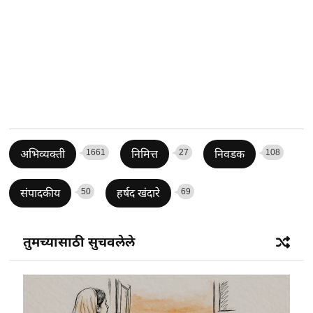
1661
27
108
अभिव्यक्ती
निमित्त
निवडक
50
69
संपादकीय
हर्षद खंदारे
तुमच्यासाठी सुचवलेले