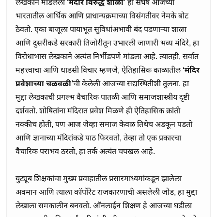
लेखकाने मांडलेला 
‘मंदीर विरुद्ध शाळा’
 हा संघर्ष आजच्या 
भारतातील आर्थिक आणि प्राधान्यक्रमाच्या विसंगतीवर नेमके बोट 
ठेवतो. एका बाजूला पायाभूत सुविधांअभावी बंद पडणाऱ्या शाळा 
आणि दुसरीकडे सरकारी तिजोरीतून उभारली जाणारी भव्य मंदिरे, हा 
विरोधाभास लेखकाने अत्यंत निर्भीडपणे मांडला आहे. त्यातही, सर्वात 
महत्त्वाचा आणि धाडसी विचार म्हणजे, ऐतिहासिक काळातील 
‘मंदिर 
प्रवेशाच्या चळवळी’
ची केलेली आजच्या सद्यस्थितीशी तुलना. हा 
मुद्दा लेखकाची प्रगल्भ वैचारिक पातळी आणि समाजशास्त्रीय दृष्टी 
दर्शवतो. शोषितांना मंदिरात प्रवेश मिळणे ही ऐतिहासिक क्रांती 
नक्कीच होती, पण आज जेव्हा समाज केवळ तिथेच अडकून पडतो 
आणि ज्ञानाच्या मंदिरांकडे पाठ फिरवतो, तेव्हा तो एक प्रकारचा 
वैचारिक पराभव ठरतो, हा तर्क अत्यंत चपखल आहे.

युट्यूब शिक्षकांचा मुख्य प्रवाहातील प्रसारमाध्यमांकडून झालेला 
अवमान आणि त्याला कॉर्पोरेट राजकारणाची असलेली जोड, हा मुद्दा 
लेखाला समकालीन बनवतो. ऑनलाईन शिक्षण हे आजच्या घडीला 