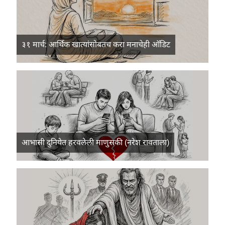
३१ मार्च: आर्थिक खात्यांसोबतच करा मनाचेही ऑडिट
आभासी दुनियेत हरवलेली माणुसकी (नरेश रावताला)