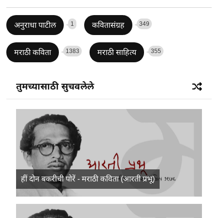
1
349
अनुराधा पाटील
कवितासंग्रह
1383
355
मराठी कविता
मराठी साहित्य
तुमच्यासाठी सुचवलेले
हीं दोन बकरीची पोरें - मराठी कविता (आरती प्रभू)