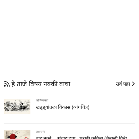
हे ताजे विषय नक्की वाचा
सर्व पहा
अभिव्यक्ती
खड्ड्यांतला विकास (व्यंगचित्र)
अक्षरमंच
वाद नको… संवाद हवा - मराठी कविता (चैताली गिते)