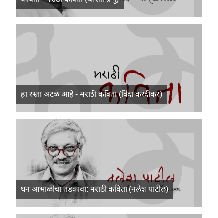
हा रस्ता अटळ आहे - मराठी कविता (विंदा करंदीकर)
घन आभाळीचा तडकावा: मराठी कविता (नलेश पाटील)