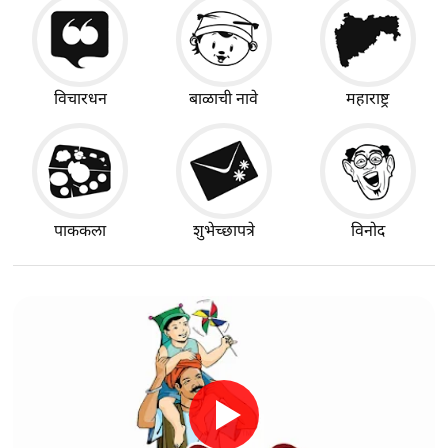
विचारधन
बाळाची नावे
महाराष्ट्र
पाककला
शुभेच्छापत्रे
विनोद