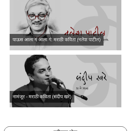
पाऊस आला गं आला गं: मराठी कविता (नलेश पाटील)
नामंजूर - मराठी कविता (संदीप खरे)