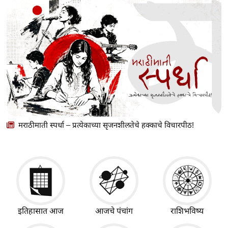
मराठीमाती स्पर्धा – प्रत्येकाच्या सृजनशीलतेचे हक्काचे विचारपीठ!
इतिहासात आज
आजचे पंचांग
राशिभविष्य