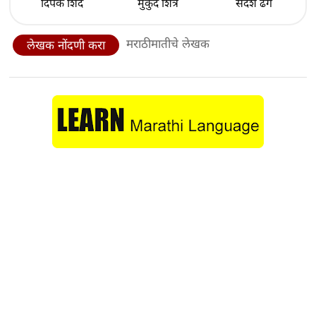
दिपक शिंदे
मुकुंद शिंत्रे
संदेश ढगे
मराठीमातीचे लेखक
लेखक नोंदणी करा